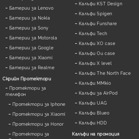
Калъфи KST Design
Батерии за Lenovo
Калъфи Spigen
Батерии за Nokia
Калъфи Funshare
Батерии за Sony
Калъфи Tech
Батерии за Motorola
Калъфи XO case
Батерии за Google
Калъфи Ou case
Батерии за Xiaomi
Калъфи X level
Батерии за Realme
Калъфи The North Face
Скрийн Протектори
Калъфи MMkio
Протектори за
Калъфи за AirPod
телефон
Калъфи UAG
Протектори за Iphone
Калъфи Blueo
Протектори за Xiaomi
Калъфи HDD
Протектори за Honor
Протектори за
Калъфи на промоция