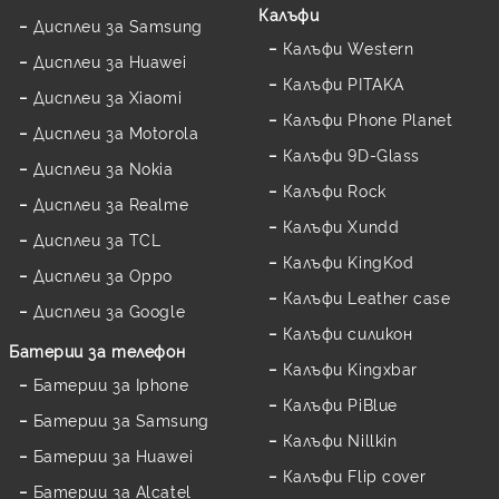
Калъфи
Дисплеи за Samsung
Калъфи Western
Дисплеи за Huawei
Калъфи PITAKA
Дисплеи за Xiaomi
Калъфи Phone Planet
Дисплеи за Motorola
Калъфи 9D-Glass
Дисплеи за Nokia
Калъфи Rock
Дисплеи за Realme
Калъфи Xundd
Дисплеи за TCL
Калъфи KingKod
Дисплеи за Oppo
Калъфи Leather case
Дисплеи за Google
Калъфи силикон
Батерии за телефон
Калъфи Kingxbar
Батерии за Iphone
Калъфи PiBlue
Батерии за Samsung
Калъфи Nillkin
Батерии за Huawei
Калъфи Flip cover
Батерии за Alcatel