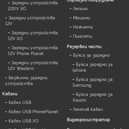
Зарядни устройства
220V XO
Лепило
Зарядни устройства
Машини
12V
Ножчета
Зарядни устройства
Пинсети
12V XO
Резервни части
Зарядни устройства
12V Phone Planet
Букса за зарядно
Зарядни устройства
Букса зарядно за
12V Western
Iphone
Безжични зарядни
Букса зарядно за
устройства
Samsung
Кабели
Букса зарядно за
Xiaomi
Кабел USB
Лентов кабел
Кабел USB PhonePlanet
Видеорегистратор
Кабел USB XO