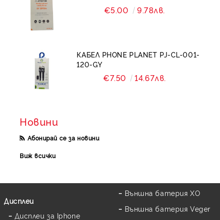
€5.00
9.78лв.
КАБЕЛ PHONE PLANET PJ-CL-001-
120-GY
€7.50
14.67лв.
Новини
Абонирай се за новини
Виж всички
Външна батерия XO
Дисплеи
Външна батерия Veger
Дисплеи за Iphone