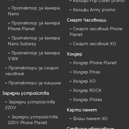
Калъфи Flip cover promo
Протектор за камера
Калъфи Army promo
Nano
Смарт Часовници
Протектор за камера
Phone Planet
Смарт часовник Phone
Planet
Протектор за камера
Nano Subway
Смарт часовник XO
Протектор за камера
Холдер
VWK
Холдер Phone Planet
Протектори за смарт
Холдер Fmax
часовник
Холдер XO
Протектори за машина
Холдер ROCK
Зарядни устройства
Холдер Pitaka
Зарядни устройства
220V
Карти памет
Зарядни устройства
Флаш памет XO
220V Phone Planet
Сервизно оборудване