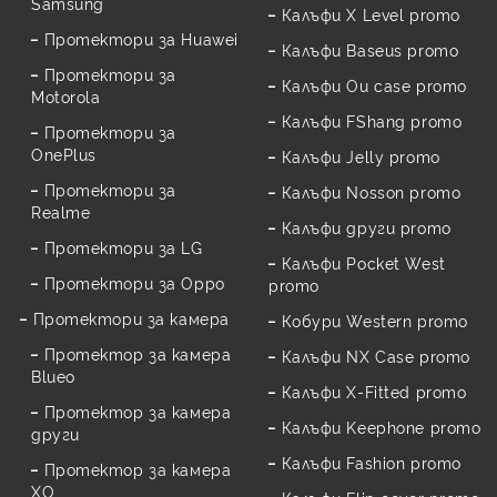
Samsung
Калъфи X Level promo
Протектори за Huawei
Калъфи Baseus promo
Протектори за
Калъфи Ou case promo
Motorola
Калъфи FShang promo
Протектори за
OnePlus
Калъфи Jelly promo
Протектори за
Калъфи Nosson promo
Realme
Калъфи други promo
Протектори за LG
Калъфи Pocket West
Протектори за Oppo
promo
Протектори за камера
Кобури Western promo
Протектор за камера
Калъфи NX Case promo
Blueo
Калъфи X-Fitted promo
Протектор за камера
Калъфи Keephone promo
други
Калъфи Fashion promo
Протектор за камера
XO