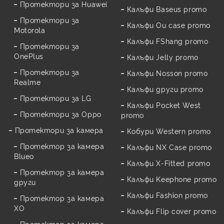
Протектори за Huawei
Калъфи Baseus promo
Протектори за
Калъфи Ou case promo
Motorola
Калъфи FShang promo
Протектори за
OnePlus
Калъфи Jelly promo
Протектори за
Калъфи Nosson promo
Realme
Калъфи други promo
Протектори за LG
Калъфи Pocket West
Протектори за Oppo
promo
Протектори за камера
Кобури Western promo
Протектор за камера
Калъфи NX Case promo
Blueo
Калъфи X-Fitted promo
Протектор за камера
Калъфи Keephone promo
други
Калъфи Fashion promo
Протектор за камера
XO
Калъфи Flip cover promo
Протектор за камера