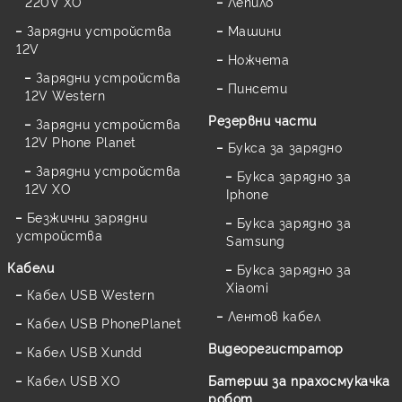
220V XO
Лепило
Зарядни устройства
Машини
12V
Ножчета
Зарядни устройства
Пинсети
12V Western
Резервни части
Зарядни устройства
12V Phone Planet
Букса за зарядно
Зарядни устройства
Букса зарядно за
12V XO
Iphone
Безжични зарядни
Букса зарядно за
устройства
Samsung
Кабели
Букса зарядно за
Xiaomi
Кабел USB Western
Лентов кабел
Кабел USB PhonePlanet
Видеорегистратор
Кабел USB Xundd
Кабел USB XO
Батерии за прахосмукачка
робот