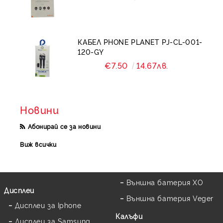
КАБЕЛ PHONE PLANET PJ-CL-001-
120-GY
€7.50
14.67лв.
Новини
Абонирай се за новини
Виж всички
Външна батерия XO
Дисплеи
Външна батерия Veger
Дисплеи за Iphone
Калъфи
Дисплеи за Samsung