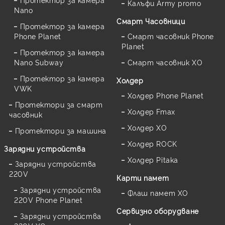
Калъфи Army promo
Nano
Смарт Часовници
Протектор за камера
Phone Planet
Смарт часовник Phone
Planet
Протектор за камера
Nano Subway
Смарт часовник XO
Протектор за камера
Холдер
VWK
Холдер Phone Planet
Протектори за смарт
Холдер Fmax
часовник
Холдер XO
Протектори за машина
Холдер ROCK
Зарядни устройства
Холдер Pitaka
Зарядни устройства
220V
Карти памет
Зарядни устройства
Флаш памет XO
220V Phone Planet
Сервизно оборудване
Зарядни устройства