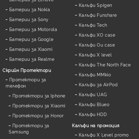
Калъфи Spigen
Батерии за Nokia
Калъфи Funshare
Батерии за Sony
Калъфи Tech
Батерии за Motorola
Калъфи XO case
Батерии за Google
Калъфи Ou case
Батерии за Xiaomi
Калъфи X level
Батерии за Realme
Калъфи The North Face
Скрийн Протектори
Калъфи MMkio
Протектори за
Калъфи за AirPod
телефон
Калъфи UAG
Протектори за Iphone
Калъфи Blueo
Протектори за Xiaomi
Калъфи HDD
Протектори за Honor
Протектори за
Калъфи на промоция
Samsung
Калъфи X Level promo