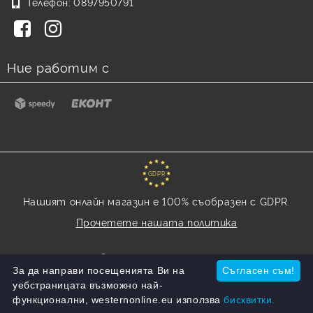
Телефон:
0897950791
Ние работим с
GDPR
Нашият онлайн магазин е 100% съобразен с GDPR.
Прочетете нашата политика
Моите лични данни
За да направи посещенията Ви на
Съгласен съм!
уебстраницата възможно най-
функционални, westernonline.eu използва
бисквитки.
Онлайн магазин от SELITON