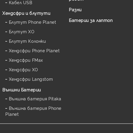
Кабел USB
Разни
Хендсфри и блутути
Батерии за лаптоп
Блутут Phone Planet
Блутут XO
Блутут Колонки
Хендсфри Phone Planet
Хендсфри FMax
Хендсфри XO
Хендсфри Langstom
Външни Батерии
Външна батерия Pitaka
Външна батерия Phone
Planet