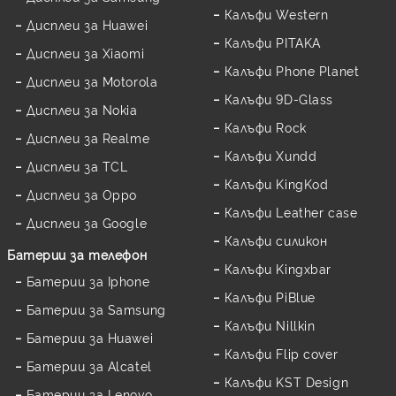
Калъфи Western
Дисплеи за Huawei
Калъфи PITAKA
Дисплеи за Xiaomi
Калъфи Phone Planet
Дисплеи за Motorola
Калъфи 9D-Glass
Дисплеи за Nokia
Калъфи Rock
Дисплеи за Realme
Калъфи Xundd
Дисплеи за TCL
Калъфи KingKod
Дисплеи за Oppo
Калъфи Leather case
Дисплеи за Google
Калъфи силикон
Батерии за телефон
Калъфи Kingxbar
Батерии за Iphone
Калъфи PiBlue
Батерии за Samsung
Калъфи Nillkin
Батерии за Huawei
Калъфи Flip cover
Батерии за Alcatel
Калъфи KST Design
Батерии за Lenovo