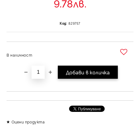
9.78лв.
Код:
829757
В наличност
Добави в желани
Оцени продукта