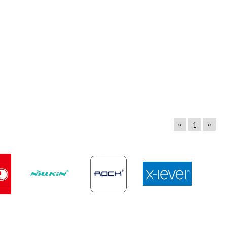
«
»
1