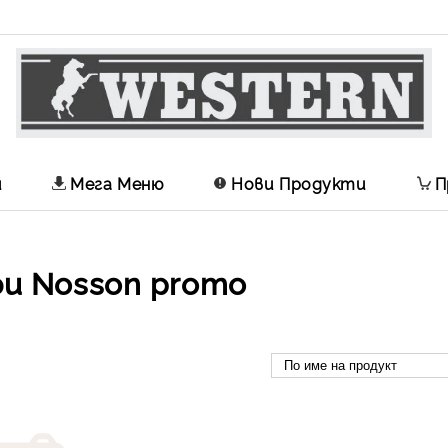
и
Мега Меню
Нови Продукти
П
и Nosson promo