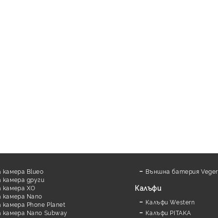
 камера Blueo
Външна батерия Veger
 камера други
Калъфи
 камера XO
 камера Nano
Калъфи Western
камера Phone Planet
 камера Nano Subway
Калъфи PITAKA