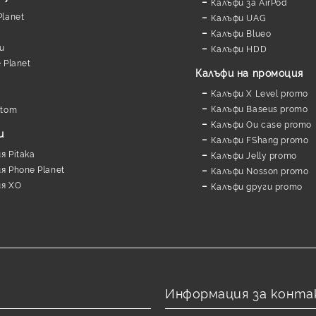
Калъфи за AirPod
lanet
Калъфи UAG
Калъфи Blueo
и
Калъфи HDD
 Planet
Калъфи на промоция
Калъфи X Level promo
Калъфи Baseus promo
stom
Калъфи Ou case promo
и
Калъфи FShang promo
 Pitaka
Калъфи Jelly promo
 Phone Planet
Калъфи Nosson promo
я XO
Калъфи други promo
Информация за конта