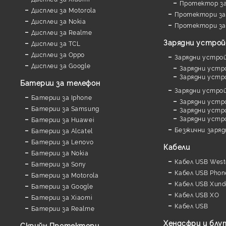
Протектор з
Дисплеи за Motorola
Протектори за
Дисплеи за Nokia
Протектори за
Дисплеи за Realme
Зарядни устро
Дисплеи за TCL
Дисплеи за Oppo
Зарядни устро
Дисплеи за Google
Зарядни устр
Зарядни устр
Батерии за телефон
Зарядни устро
Батерии за Iphone
Зарядни устр
Батерии за Samsung
Зарядни устро
Зарядни устр
Батерии за Huawei
Безжични заря
Батерии за Alcatel
Батерии за Lenovo
Кабели
Батерии за Nokia
Кабел USB West
Батерии за Sony
Кабел USB Phon
Батерии за Motorola
Кабел USB Xund
Батерии за Google
Кабел USB XO
Батерии за Xiaomi
Кабел USB
Батерии за Realme
Хендсфри и бл
Скрийн Протектори