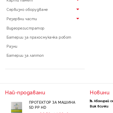
Калъфи X level
Холдер Fmax
Флаш памет XO
Сервизно оборудване
Калъфи The North Face
Холдер XO
Лепило
Резервни части
Калъфи MMkio
Холдер ROCK
Машини
Букса за зарядно
Видеорегистратор
Калъфи за AirPod
Холдер Pitaka
Ножчета
Букса зарядно за Iphone
Батерии за прахосмукачка робот
Лентов кабел
Калъфи UAG
Пинсети
Букса зарядно за Samsung
Разни
Калъфи Blueo
Букса зарядно за Xiaomi
Батерии за лаптоп
Калъфи HDD
Най-продавани
Новини
Абонирай с
ПРОТЕКТОР ЗА МАШИНА
Виж всички
5D PP HD