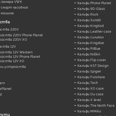
а камера VWK
Калъфи Phone Planet
 смарт часовник
Калъфи 9D-Glass
 машина
Калъфи Rock
Калъфи Xundd
йства
Калъфи KingKod
йства 220V
Калъфи Leather case
ойства 220V Phone Planet
Калъфи силикон
ойства 220V XO
Калъфи Kingxbar
йства 12V
Калъфи PiBlue
ойства 12V Western
Калъфи Nillkin
йства 12V Phone Planet
Калъфи Flip cover
ойства 12V XO
Калъфи KST Design
дни устройства
Калъфи Spigen
Калъфи Funshare
Калъфи Tech
ern
Калъфи XO case
ePlanet
Калъфи Ou case
d
Калъфи X level
Калъфи The North Face
Калъфи MMkio
утути