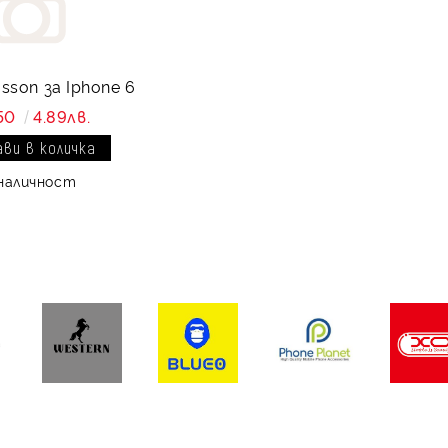
sson за Iphone 6
50
4.89лв.
наличност