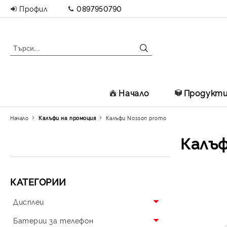
Профил
0897950790
Начало
Продукт
Начало
Калъфи на промоция
Калъфи Nosson promo
Калъф
КАТЕГОРИИ
Дисплеи
Дисплеи за Iphone
Батерии за телефон