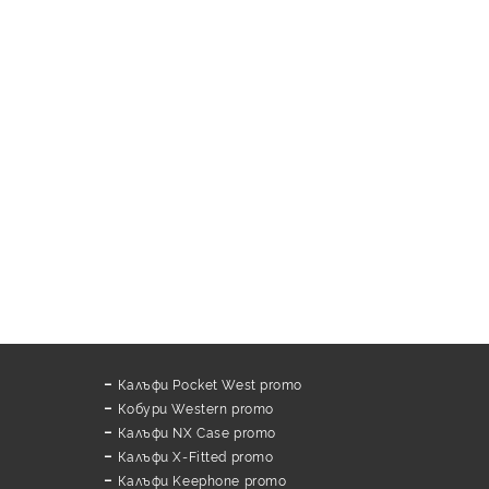
Калъфи Pocket West promo
Кобури Western promo
Калъфи NX Case promo
Калъфи X-Fitted promo
Калъфи Keephone promo