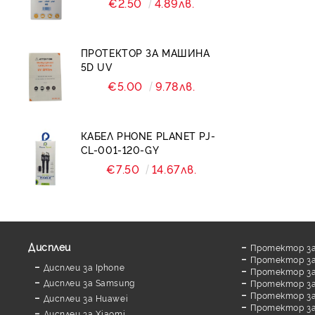
€2.50
4.89лв.
ПРОТЕКТОР ЗА МАШИНА
5D UV
€5.00
9.78лв.
КАБЕЛ PHONE PLANET PJ-
CL-001-120-GY
€7.50
14.67лв.
Дисплеи
Протектор за
Протектор за
Дисплеи за Iphone
Протектор за
Дисплеи за Samsung
Протектор за
Протектор за 
Дисплеи за Huawei
Протектор за
Дисплеи за Xiaomi