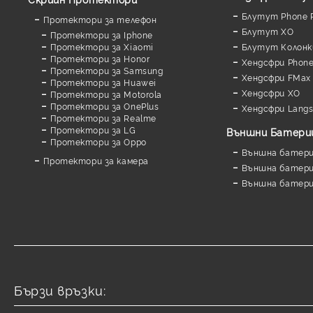
Блутут Phone P
Протектори за телефон
Блутут XO
Протектори за Iphone
Протектори за Xiaomi
Блутут Колонк
Протектори за Honor
Хендсфри Phone
Протектори за Samsung
Хендсфри FMax
Протектори за Huawei
Хендсфри XO
Протектори за Motorola
Протектори за OnePlus
Хендсфри Lang
Протектори за Realme
Протектори за LG
Външни Батери
Протектори за Oppo
Външна батерия
Протектори за камера
Външна батерия
Външна батери
Бързи връзки: