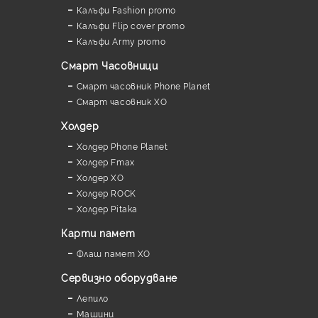
Калъфи Fashion promo
Калъфи Flip cover promo
Калъфи Army promo
Смарт Часовници
Смарт часовник Phone Planet
Смарт часовник XO
Холдер
Холдер Phone Planet
Холдер Fmax
Холдер XO
Холдер ROCK
Холдер Pitaka
Карти памет
Флаш памет XO
Сервизно оборудване
Лепило
Машини