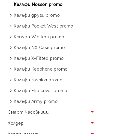
Калъфи KingKod
Калъфи Nosson promo
Протектор за Samsung
Калъфи Leather case
Калъфи други promo
Subway
Калъфи силикон
Калъфи Pocket West promo
Калъфи Kingxbar
Кобури Western promo
Калъфи PiBlue
Калъфи NX Case promo
Калъфи Nillkin
Калъфи X-Fitted promo
Калъфи Flip cover
Калъфи Keephone promo
Калъфи KST Design
Калъфи Fashion promo
Калъфи Spigen
Калъфи Flip cover promo
Калъфи Funshare
Калъфи Army promo
Калъфи Tech
Смарт Часовници
Калъфи XO case
Смарт часовник Phone Planet
Холдер
Калъфи Ou case
Смарт часовник XO
Холдер Phone Planet
Карти памет