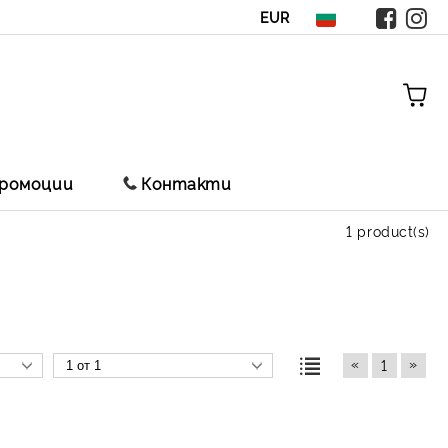
EUR
ромоции
Контакти
1 product(s)
«
»
1