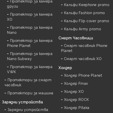
Протектор за камера
Калъфи Keephone promo
други
Калъфи Fashion promo
Протектор за камера
XO
Калъфи Flip cover promo
Протектор за камера
Калъфи Army promo
Nano
Смарт Часовници
Протектор за камера
Phone Planet
Смарт часовник Phone
Planet
Протектор за камера
Nano Subway
Смарт часовник XO
Протектор за камера
Холдер
VWK
Холдер Phone Planet
Протектори за смарт
Холдер Fmax
часовник
Холдер XO
Протектори за машина
Холдер ROCK
Зарядни устройства
Холдер Pitaka
Зарядни устройства