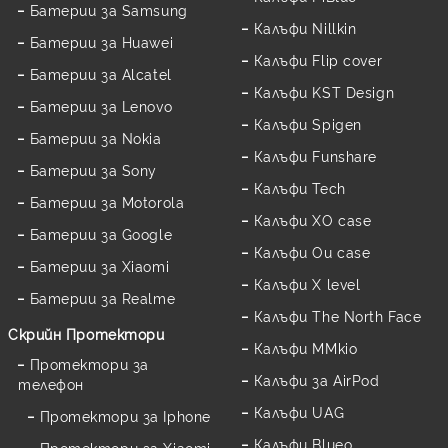
Батерии за Samsung
Калъфи Nillkin
Батерии за Huawei
Калъфи Flip cover
Батерии за Alcatel
Калъфи KST Design
Батерии за Lenovo
Калъфи Spigen
Батерии за Nokia
Калъфи Funshare
Батерии за Sony
Калъфи Tech
Батерии за Motorola
Калъфи XO case
Батерии за Google
Калъфи Ou case
Батерии за Xiaomi
Калъфи X level
Батерии за Realme
Калъфи The North Face
Скрийн Протектори
Калъфи MMkio
Протектори за
Калъфи за AirPod
телефон
Калъфи UAG
Протектори за Iphone
Калъфи Blueo
Протектори за Xiaomi