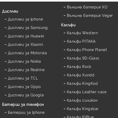
Външна батерия XO
Дисплеи
Външна батерия Veger
Дисплеи за Iphone
Калъфи
Дисплеи за Samsung
Калъфи Western
Дисплеи за Huawei
Калъфи PITAKA
Дисплеи за Xiaomi
Калъфи Phone Planet
Дисплеи за Motorola
Калъфи 9D-Glass
Дисплеи за Nokia
Калъфи Rock
Дисплеи за Realme
Калъфи Xundd
Дисплеи за TCL
Калъфи KingKod
Дисплеи за Oppo
Калъфи Leather case
Дисплеи за Google
Калъфи силикон
Батерии за телефон
Калъфи Kingxbar
Батерии за Iphone
Калъфи PiBlue