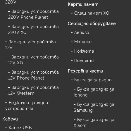
220V
Карти памет
Зарядни устройства
Флаш памет XO
220V Phone Planet
Сервизно оборудване
Зарядни устройства
220V XO
Лепило
Зарядни устройства
Машини
12V
Ножчета
Зарядни устройства
Пинсети
12V XO
Резервни части
Зарядни устройства
12V Phone Planet
Букса за зарядно
Зарядни устройства
Букса зарядно за
12V Western
Iphone
Безжични зарядни
Букса зарядно за
устройства
Samsung
Кабели
Букса зарядно за
Xiaomi
Кабел USB