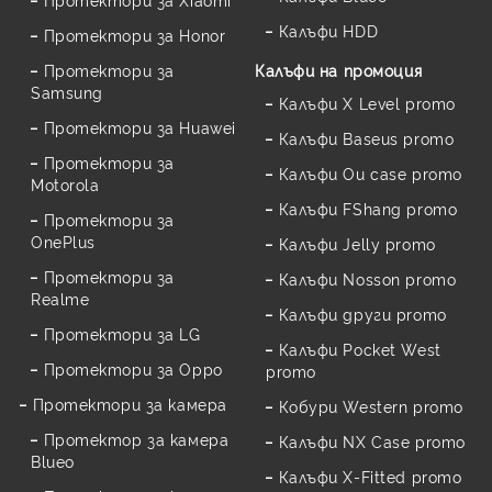
Калъфи HDD
Протектори за Honor
Протектори за
Калъфи на промоция
Samsung
Калъфи X Level promo
Протектори за Huawei
Калъфи Baseus promo
Протектори за
Калъфи Ou case promo
Motorola
Калъфи FShang promo
Протектори за
OnePlus
Калъфи Jelly promo
Протектори за
Калъфи Nosson promo
Realme
Калъфи други promo
Протектори за LG
Калъфи Pocket West
Протектори за Oppo
promo
Протектори за камера
Кобури Western promo
Протектор за камера
Калъфи NX Case promo
Blueo
Калъфи X-Fitted promo