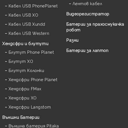
Лентов кабел
Кабел USB PhonePlanet
Видеорегистратор
Кабел USB XO
Кабел USB Xundd
Батерии за прахосмукачка
робот
Кабел USB Western
Разни
Хендсфри и блутути
Батерии за лаптоп
Блутут Phone Planet
Блутут XO
Блутут Колонки
Хендсфри Phone Planet
Хендсфри FMax
Хендсфри XO
Хендсфри Langstom
Външни Батерии
Външна батерия Pitaka