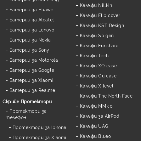
Калъфи Nillkin
Батерии за Huawei
Калъфи Flip cover
Батерии за Alcatel
Калъфи KST Design
Батерии за Lenovo
Калъфи Spigen
Батерии за Nokia
Калъфи Funshare
Батерии за Sony
Калъфи Tech
Батерии за Motorola
Калъфи XO case
Батерии за Google
Калъфи Ou case
Батерии за Xiaomi
Калъфи X level
Батерии за Realme
Калъфи The North Face
Скрийн Протектори
Калъфи MMkio
Протектори за
Калъфи за AirPod
телефон
Калъфи UAG
Протектори за Iphone
Калъфи Blueo
Протектори за Xiaomi