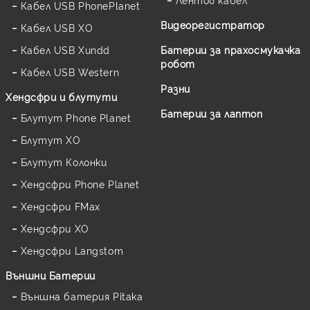
Кабел USB PhonePlanet
Видеорегистратор
Кабел USB XO
Кабел USB Xundd
Батерии за прахосмукачка
робот
Кабел USB Western
Разни
Хендсфри и блутути
Батерии за лаптоп
Блутут Phone Planet
Блутут XO
Блутут Колонки
Хендсфри Phone Planet
Хендсфри FMax
Хендсфри XO
Хендсфри Langstom
Външни Батерии
Външна батерия Pitaka