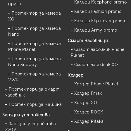
Калъфи Keephone promo
други
Калъфи Fashion promo
Протектор за камера
XO
Калъфи Flip cover promo
Протектор за камера
Калъфи Army promo
Nano
Смарт Часовници
Протектор за камера
Phone Planet
Смарт часовник Phone
Planet
Протектор за камера
Nano Subway
Смарт часовник XO
Протектор за камера
Холдер
VWK
Холдер Phone Planet
Протектори за смарт
Холдер Fmax
часовник
Холдер XO
Протектори за машина
Холдер ROCK
Зарядни устройства
Холдер Pitaka
Зарядни устройства
220V