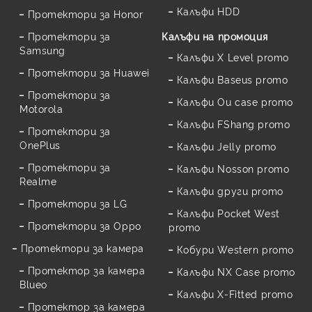
Калъфи HDD
Протектори за Honor
Протектори за
Калъфи на промоция
Samsung
Калъфи X Level promo
Протектори за Huawei
Калъфи Baseus promo
Протектори за
Калъфи Ou case promo
Motorola
Калъфи FShang promo
Протектори за
OnePlus
Калъфи Jelly promo
Протектори за
Калъфи Nosson promo
Realme
Калъфи други promo
Протектори за LG
Калъфи Pocket West
Протектори за Oppo
promo
Протектори за камера
Кобури Western promo
Протектор за камера
Калъфи NX Case promo
Blueo
Калъфи X-Fitted promo
Протектор за камера