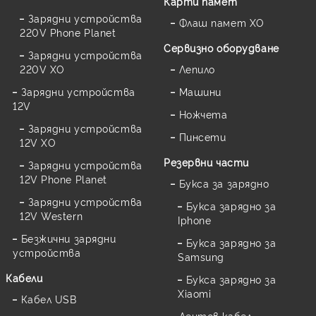
Карти памет
Зарядни устройства
Флаш памет XO
220V Phone Planet
Сервизно оборудване
Зарядни устройства
220V XO
Лепило
Зарядни устройства
Машини
12V
Ножчета
Зарядни устройства
Пинсети
12V XO
Резервни части
Зарядни устройства
12V Phone Planet
Букса за зарядно
Зарядни устройства
Букса зарядно за
12V Western
Iphone
Безжични зарядни
Букса зарядно за
устройства
Samsung
Кабели
Букса зарядно за
Xiaomi
Кабел USB
Лентов кабел