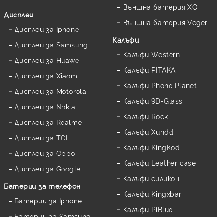
Външна батерия XO
Дисплеи
Външна батерия Veger
Дисплеи за Iphone
Калъфи
Дисплеи за Samsung
Калъфи Western
Дисплеи за Huawei
Калъфи PITAKA
Дисплеи за Xiaomi
Калъфи Phone Planet
Дисплеи за Motorola
Калъфи 9D-Glass
Дисплеи за Nokia
Калъфи Rock
Дисплеи за Realme
Калъфи Xundd
Дисплеи за TCL
Калъфи KingKod
Дисплеи за Oppo
Калъфи Leather case
Дисплеи за Google
Калъфи силикон
Батерии за телефон
Калъфи Kingxbar
Батерии за Iphone
Калъфи PiBlue
Батерии за Samsung