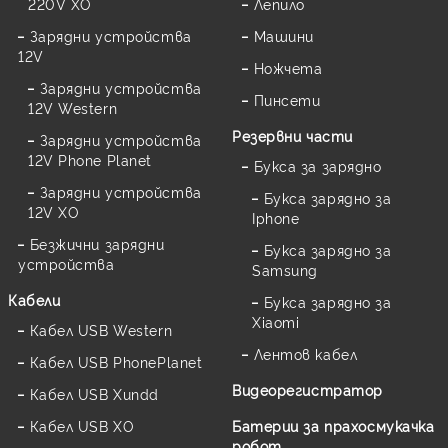
220V XO
Лепило
Зарядни устройства
Машини
12V
Ножчета
Зарядни устройства
Пинсети
12V Western
Резервни части
Зарядни устройства
12V Phone Planet
Букса за зарядно
Зарядни устройства
Букса зарядно за
12V XO
Iphone
Безжични зарядни
Букса зарядно за
устройства
Samsung
Кабели
Букса зарядно за
Xiaomi
Кабел USB Western
Лентов кабел
Кабел USB PhonePlanet
Видеорегистратор
Кабел USB Xundd
Кабел USB XO
Батерии за прахосмукачка
робот