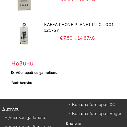
КАБЕЛ PHONE PLANET PJ-CL-001-
120-GY
€7.50
14.67лв.
Новини
Абонирай се за новини
Виж всички
Външна батерия XO
Дисплеи
Външна батерия Veger
Дисплеи за Iphone
Калъфи
Дисплеи за Samsung