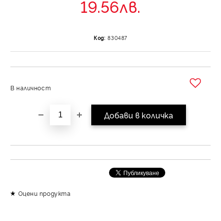
19.56лв.
Код:
830487
В наличност
Добави в желани
Оцени продукта