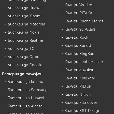
Калъфи Western
Дисплеи за Huawei
Калъфи PITAKA
Дисплеи за Xiaomi
Калъфи Phone Planet
Дисплеи за Motorola
Калъфи 9D-Glass
Дисплеи за Nokia
Калъфи Rock
Дисплеи за Realme
Калъфи Xundd
Дисплеи за TCL
Калъфи KingKod
Дисплеи за Oppo
Калъфи Leather case
Дисплеи за Google
Калъфи силикон
Батерии за телефон
Калъфи Kingxbar
Батерии за Iphone
Калъфи PiBlue
Батерии за Samsung
Калъфи Nillkin
Батерии за Huawei
Калъфи Flip cover
Батерии за Alcatel
Калъфи KST Design
Батерии за Lenovo