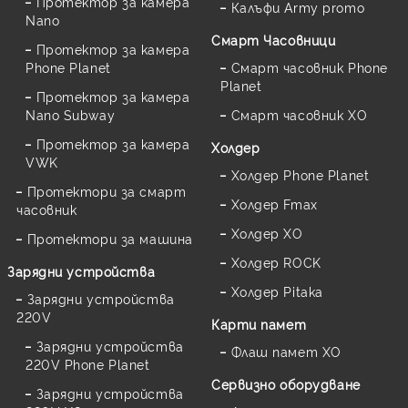
Протектор за камера
Калъфи Army promo
Nano
Смарт Часовници
Протектор за камера
Phone Planet
Смарт часовник Phone
Planet
Протектор за камера
Nano Subway
Смарт часовник XO
Протектор за камера
Холдер
VWK
Холдер Phone Planet
Протектори за смарт
Холдер Fmax
часовник
Холдер XO
Протектори за машина
Холдер ROCK
Зарядни устройства
Холдер Pitaka
Зарядни устройства
220V
Карти памет
Зарядни устройства
Флаш памет XO
220V Phone Planet
Сервизно оборудване
Зарядни устройства