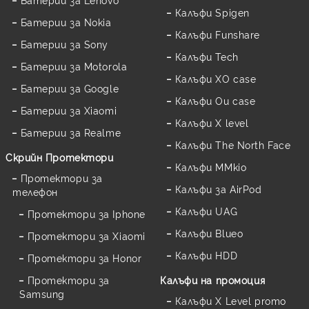
Калъфи Spigen
Батерии за Nokia
Калъфи Funshare
Батерии за Sony
Калъфи Tech
Батерии за Motorola
Калъфи XO case
Батерии за Google
Калъфи Ou case
Батерии за Xiaomi
Калъфи X level
Батерии за Realme
Калъфи The North Face
Скрийн Протектори
Калъфи MMkio
Протектори за
Калъфи за AirPod
телефон
Калъфи UAG
Протектори за Iphone
Калъфи Blueo
Протектори за Xiaomi
Калъфи HDD
Протектори за Honor
Протектори за
Калъфи на промоция
Samsung
Калъфи X Level promo