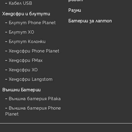
Кабел USB
Разни
Хендсфри и блутути
Батерии за лаптоп
Блутут Phone Planet
Блутут XO
Блутут Колонки
Хендсфри Phone Planet
Хендсфри FMax
Хендсфри XO
Хендсфри Langstom
Външни Батерии
Външна батерия Pitaka
Външна батерия Phone
Planet