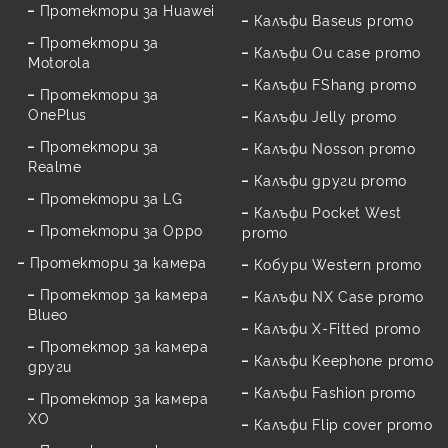
Протектори за Huawei
Калъфи Baseus promo
Протектори за
Калъфи Ou case promo
Motorola
Калъфи FShang promo
Протектори за
OnePlus
Калъфи Jelly promo
Протектори за
Калъфи Nosson promo
Realme
Калъфи други promo
Протектори за LG
Калъфи Pocket West
Протектори за Oppo
promo
Протектори за камера
Кобури Western promo
Протектор за камера
Калъфи NX Case promo
Blueo
Калъфи X-Fitted promo
Протектор за камера
Калъфи Keephone promo
други
Калъфи Fashion promo
Протектор за камера
XO
Калъфи Flip cover promo