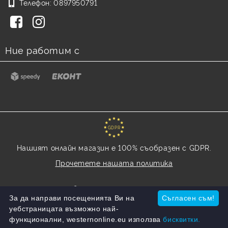
Телефон:
0897950791
Ние работим с
GDPR
Нашият онлайн магазин е 100% съобразен с GDPR.
Прочетете нашата политика
Моите лични данни
За да направи посещенията Ви на
Съгласен съм!
уебстраницата възможно най-
функционални, westernonline.eu използва
бисквитки.
Онлайн магазин от SELITON