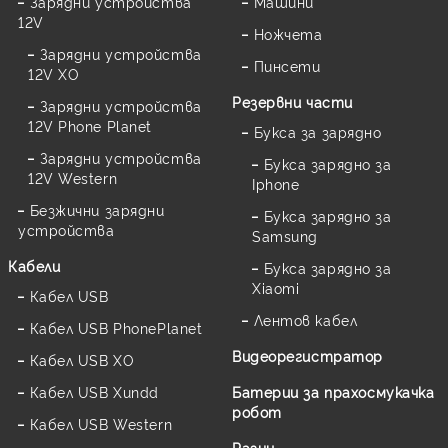
Зарядни устройства
Машини
12V
Ножчета
Зарядни устройства
Пинсети
12V XO
Резервни части
Зарядни устройства
12V Phone Planet
Букса за зарядно
Зарядни устройства
Букса зарядно за
12V Western
Iphone
Безжични зарядни
Букса зарядно за
устройства
Samsung
Кабели
Букса зарядно за
Xiaomi
Кабел USB
Лентов кабел
Кабел USB PhonePlanet
Видеорегистратор
Кабел USB XO
Кабел USB Xundd
Батерии за прахосмукачка
робот
Кабел USB Western
Разни