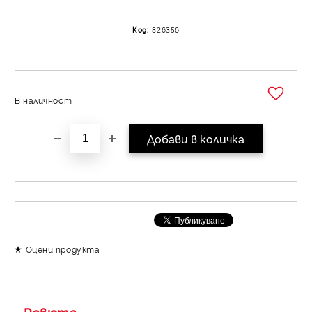
Код:
826356
В наличност
Добави в желани
Оцени продукта