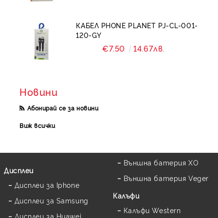
КАБЕЛ PHONE PLANET PJ-CL-001-
120-GY
€7.50
14.67лв.
Новини
Абонирай се за новини
Виж всички
Външна батерия XO
Дисплеи
Външна батерия Veger
Дисплеи за Iphone
Калъфи
Дисплеи за Samsung
Калъфи Western
Дисплеи за Huawei