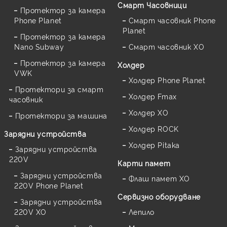
Смарт Часовници
Протектор за камера
Phone Planet
Смарт часовник Phone
Planet
Протектор за камера
Nano Subway
Смарт часовник XO
Протектор за камера
Холдер
VWK
Холдер Phone Planet
Протектори за смарт
Холдер Fmax
часовник
Холдер XO
Протектори за машина
Холдер ROCK
Зарядни устройства
Холдер Pitaka
Зарядни устройства
220V
Карти памет
Зарядни устройства
Флаш памет XO
220V Phone Planet
Сервизно оборудване
Зарядни устройства
220V XO
Лепило