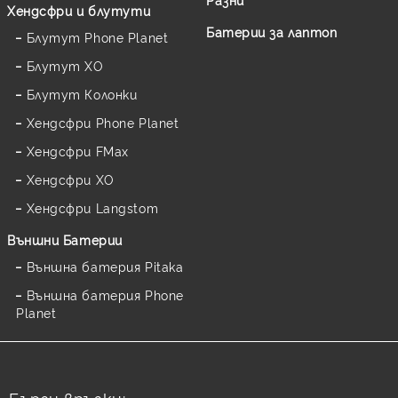
Хендсфри и блутути
Батерии за лаптоп
Блутут Phone Planet
Блутут XO
Блутут Колонки
Хендсфри Phone Planet
Хендсфри FMax
Хендсфри XO
Хендсфри Langstom
Външни Батерии
Външна батерия Pitaka
Външна батерия Phone
Planet
Бързи връзки: