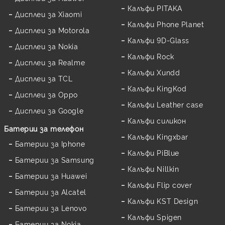
Калъфи PITAKA
Дисплеи за Xiaomi
Калъфи Phone Planet
Дисплеи за Motorola
Калъфи 9D-Glass
Дисплеи за Nokia
Калъфи Rock
Дисплеи за Realme
Калъфи Xundd
Дисплеи за TCL
Калъфи KingKod
Дисплеи за Oppo
Калъфи Leather case
Дисплеи за Google
Калъфи силикон
Батерии за телефон
Калъфи Kingxbar
Батерии за Iphone
Калъфи PiBlue
Батерии за Samsung
Калъфи Nillkin
Батерии за Huawei
Калъфи Flip cover
Батерии за Alcatel
Калъфи KST Design
Батерии за Lenovo
Калъфи Spigen
Батерии за Nokia