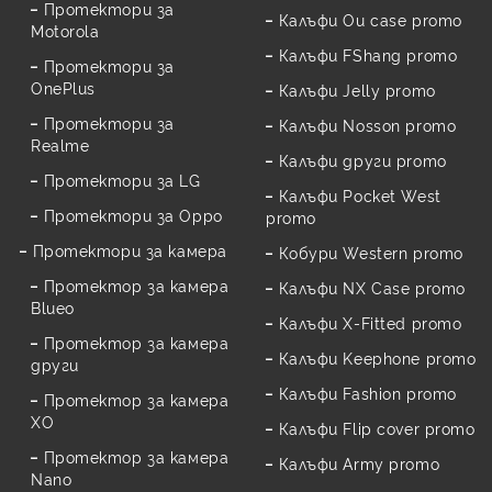
Протектори за
Калъфи Ou case promo
Motorola
Калъфи FShang promo
Протектори за
OnePlus
Калъфи Jelly promo
Протектори за
Калъфи Nosson promo
Realme
Калъфи други promo
Протектори за LG
Калъфи Pocket West
Протектори за Oppo
promo
Протектори за камера
Кобури Western promo
Протектор за камера
Калъфи NX Case promo
Blueo
Калъфи X-Fitted promo
Протектор за камера
Калъфи Keephone promo
други
Калъфи Fashion promo
Протектор за камера
XO
Калъфи Flip cover promo
Протектор за камера
Калъфи Army promo
Nano