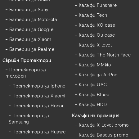
Калъфи Funshare
Батерии за Sony
Калъфи Tech
Батерии за Motorola
Калъфи XO case
Батерии за Google
Калъфи Ou case
Батерии за Xiaomi
Калъфи X level
Батерии за Realme
Калъфи The North Face
Скрийн Протектори
Калъфи MMkio
Протектори за
Калъфи за AirPod
телефон
Калъфи UAG
Протектори за Iphone
Калъфи Blueo
Протектори за Xiaomi
Калъфи HDD
Протектори за Honor
Протектори за
Калъфи на промоция
Samsung
Калъфи X Level promo
Протектори за Huawei
Калъфи Baseus promo