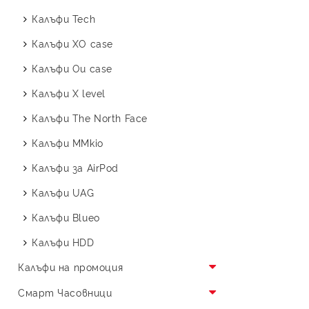
Калъфи Tech
Калъфи XO case
Калъфи Ou case
Калъфи X level
Калъфи The North Face
Калъфи MMkio
Калъфи за AirPod
Калъфи UAG
Калъфи Blueo
Калъфи HDD
Калъфи на промоция
Калъфи X Level promo
Смарт Часовници