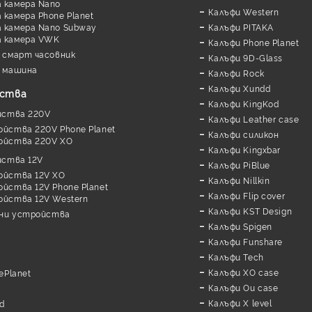
 камера Nano
Калъфи Western
камера Phone Planet
 камера Nano Subway
Калъфи PITAKA
а камера VWK
Калъфи Phone Planet
 смарт часовник
Калъфи 9D-Glass
 машина
Калъфи Rock
Калъфи Xundd
йства
Калъфи KingKod
йства 220V
Калъфи Leather case
ойства 220V Phone Planet
Калъфи силикон
ойства 220V XO
Калъфи Kingxbar
йства 12V
Калъфи PiBlue
ойства 12V XO
Калъфи Nillkin
йства 12V Phone Planet
Калъфи Flip cover
ойства 12V Western
Калъфи KST Design
дни устройства
Калъфи Spigen
Калъфи Funshare
Калъфи Tech
Калъфи XO case
ePlanet
Калъфи Ou case
Калъфи X level
d