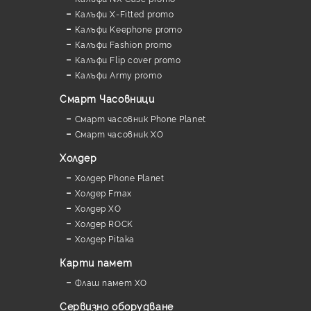
Калъфи X-Fitted promo
Калъфи Keephone promo
Калъфи Fashion promo
Калъфи Flip cover promo
Калъфи Army promo
Смарт Часовници
Смарт часовник Phone Planet
Смарт часовник XO
Холдер
Холдер Phone Planet
Холдер Fmax
Холдер XO
Холдер ROCK
Холдер Pitaka
Карти памет
Флаш памет XO
Сервизно оборудване