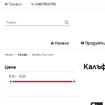
Профил
0897950790
Начало
Продукт
Начало
Калъфи
Калъфи Flip cover
Калъф
Цена
€10 - €25