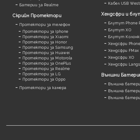
Кабел USB West
Батерии за Realme
Хендсфри и бл
Скрийн Протектори
Блутут Phone P
Протектори за телефон
Блутут XO
Протектори за Iphone
Протектори за Xiaomi
Блутут Колонк
Протектори за Honor
Хендсфри Phone
Протектори за Samsung
Хендсфри FMax
Протектори за Huawei
Хендсфри XO
Протектори за Motorola
Протектори за OnePlus
Хендсфри Lang
Протектори за Realme
Протектори за LG
Външни Батери
Протектори за Oppo
Външна батерия
Протектори за камера
Външна батерия
Външна батери