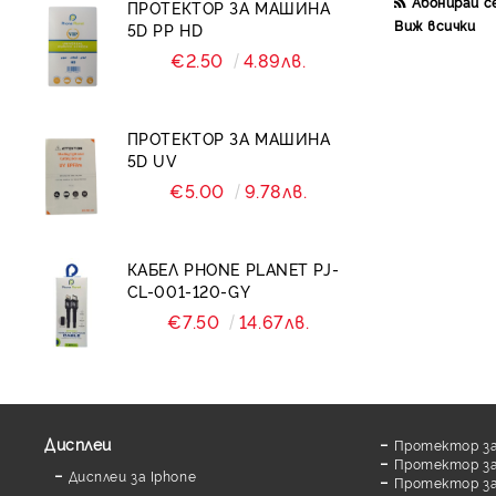
Абонирай с
ПРОТЕКТОР ЗА МАШИНА
Виж всички
5D PP HD
Калъфи Army promo
€2.50
4.89лв.
ПРОТЕКТОР ЗА МАШИНА
5D UV
€5.00
9.78лв.
КАБЕЛ PHONE PLANET PJ-
CL-001-120-GY
€7.50
14.67лв.
Дисплеи
Протектор за
Протектор за
Дисплеи за Iphone
Протектор за