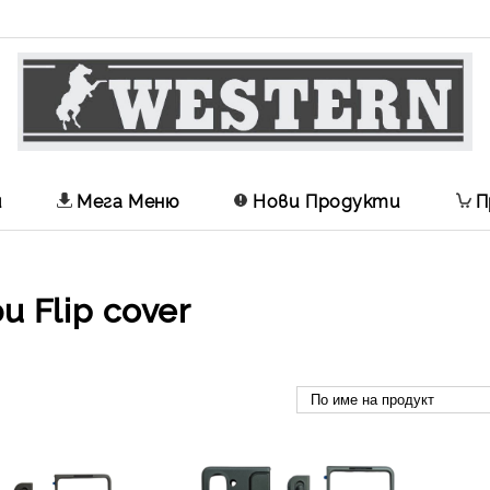
и
Мега Меню
Нови Продукти
П
и Flip cover