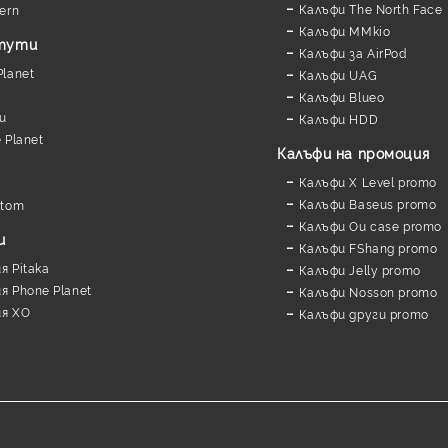
Калъфи The North Face
ern
Калъфи MMkio
утути
Калъфи за AirPod
lanet
Калъфи UAG
Калъфи Blueo
и
Калъфи HDD
 Planet
Калъфи на промоция
Калъфи X Level promo
Калъфи Baseus promo
stom
Калъфи Ou case promo
и
Калъфи FShang promo
 Pitaka
Калъфи Jelly promo
 Phone Planet
Калъфи Nosson promo
я XO
Калъфи други promo