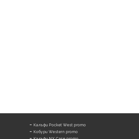
Калъфи Pocket West promo
Кобури Western promo
Калъфи NX Case promo