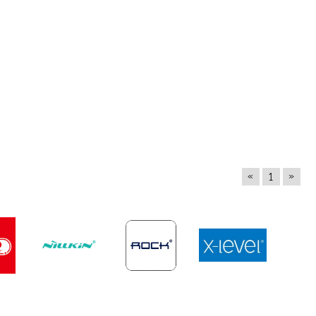
«
»
1