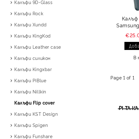
Батерии за Xiaomi
Протектори за Realme
Хендсфри XO
Протектор за Iphone OG
Калъфи 9D-Glass
Subway
Протектор за Samsung XO
Батерии за Realme
Протектори за LG
Хендсфри Langstom
Протектор за Iphone ESD
Калъфи Rock
Протектор за камера VWK
Протектор за Samsung
Калъф 
VWK
Протектори за Oppo
Калъфи Xundd
Samsung 
Протектор за Samsung OG
€25.
Калъфи KingKod
Протектор за Samsung
Калъфи Leather case
Subway
В 
Калъфи силикон
Калъфи Kingxbar
Page 1 of 1
Калъфи PiBlue
Калъфи Nillkin
Калъфи Flip cover
Калъфи KST Design
Калъфи Spigen
Калъфи Funshare