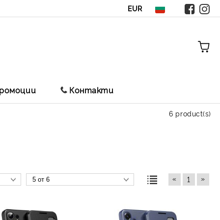
EUR
ромоции
Контакти
6 product(s)
«
»
1