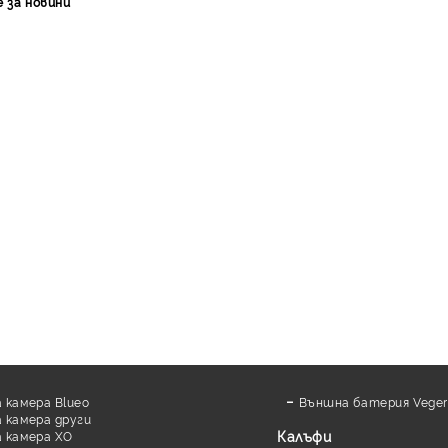
е за новини
 камера Blueo
Външна батерия Veger
 камера други
Калъфи
 камера XO