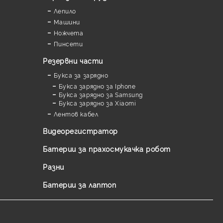
Лепило
Машини
Ножчета
Пинсети
Резервни части
Букса за зарядно
Букса зарядно за Iphone
Букса зарядно за Samsung
Букса зарядно за Xiaomi
Лентов кабел
Видеорегистратор
Батерии за прахосмукачка робот
Разни
Батерии за лаптоп