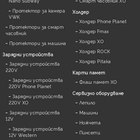
Nano Subway
Смарт часовник XO
Протектор за камера
Холдер
VWK
Холдер Phone Planet
Протектори за смарт
Холдер Fmax
часовник
Холдер XO
Протектори за машина
Холдер ROCK
Зарядни устройства
Холдер Pitaka
Зарядни устройства
220V
Карти памет
Зарядни устройства
Флаш памет XO
220V Phone Planet
Сервизно оборудване
Зарядни устройства
220V XO
Лепило
Зарядни устройства
Машини
12V
Ножчета
Зарядни устройства
Пинсети
12V Western