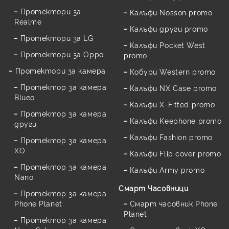
Протектори за
Калъфи Nosson promo
Realme
Калъфи други promo
Протектори за LG
Калъфи Pocket West
Протектори за Oppo
promo
Протектори за камера
Кобури Western promo
Протектор за камера
Калъфи NX Case promo
Blueo
Калъфи X-Fitted promo
Протектор за камера
Калъфи Keephone promo
други
Калъфи Fashion promo
Протектор за камера
XO
Калъфи Flip cover promo
Протектор за камера
Калъфи Army promo
Nano
Смарт Часовници
Протектор за камера
Phone Planet
Смарт часовник Phone
Planet
Протектор за камера