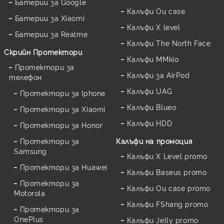
Батерии за Google
Калъфи Ou case
Батерии за Xiaomi
Калъфи X level
Батерии за Realme
Калъфи The North Face
Скрийн Протектори
Калъфи MMkio
Протектори за
Калъфи за AirPod
телефон
Калъфи UAG
Протектори за Iphone
Калъфи Blueo
Протектори за Xiaomi
Калъфи HDD
Протектори за Honor
Протектори за
Калъфи на промоция
Samsung
Калъфи X Level promo
Протектори за Huawei
Калъфи Baseus promo
Протектори за
Калъфи Ou case promo
Motorola
Калъфи FShang promo
Протектори за
OnePlus
Калъфи Jelly promo