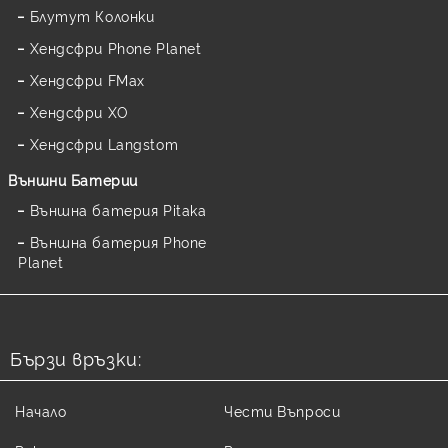
Блутут Колонки
Хендсфри Phone Planet
Хендсфри FMax
Хендсфри XO
Хендсфри Langstom
Външни Батерии
Външна батерия Pitaka
Външна батерия Phone
Planet
Бързи връзки:
Начало
Чести Въпроси