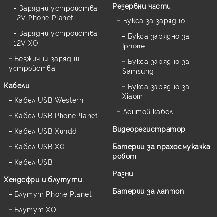
Резервни части
Зарядни устройства
12V Phone Planet
Букса за зарядно
Зарядни устройства
Букса зарядно за
12V XO
Iphone
Безжични зарядни
Букса зарядно за
устройства
Samsung
Кабели
Букса зарядно за
Xiaomi
Кабел USB Western
Лентов кабел
Кабел USB PhonePlanet
Видеорегистратор
Кабел USB Xundd
Кабел USB XO
Батерии за прахосмукачка
робот
Кабел USB
Разни
Хендсфри и блутути
Батерии за лаптоп
Блутут Phone Planet
Блутут XO