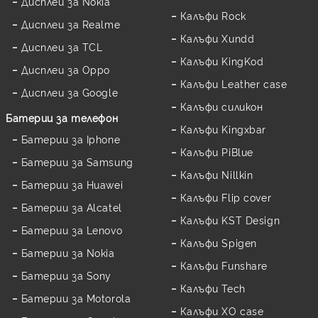
Дисплеи за Nokia
Калъфи Rock
Дисплеи за Realme
Калъфи Xundd
Дисплеи за TCL
Калъфи KingKod
Дисплеи за Oppo
Калъфи Leather case
Дисплеи за Google
Калъфи силикон
Батерии за телефон
Калъфи Kingxbar
Батерии за Iphone
Калъфи PiBlue
Батерии за Samsung
Калъфи Nillkin
Батерии за Huawei
Калъфи Flip cover
Батерии за Alcatel
Калъфи KST Design
Батерии за Lenovo
Калъфи Spigen
Батерии за Nokia
Калъфи Funshare
Батерии за Sony
Калъфи Tech
Батерии за Motorola
Калъфи XO case