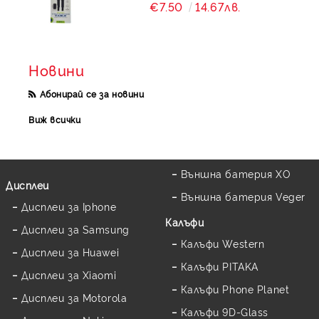
€7.50
14.67лв.
Новини
Абонирай се за новини
Виж всички
Външна батерия XO
Дисплеи
Външна батерия Veger
Дисплеи за Iphone
Калъфи
Дисплеи за Samsung
Калъфи Western
Дисплеи за Huawei
Калъфи PITAKA
Дисплеи за Xiaomi
Калъфи Phone Planet
Дисплеи за Motorola
Калъфи 9D-Glass