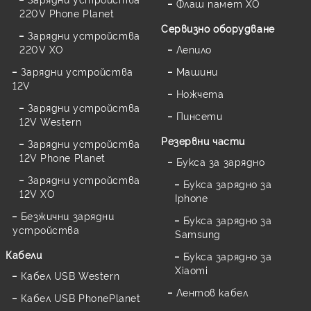
Флаш памет XO
220V Phone Planet
Сервизно оборудване
Зарядни устройства
220V XO
Лепило
Зарядни устройства
Машини
12V
Ножчета
Зарядни устройства
Пинсети
12V Western
Резервни части
Зарядни устройства
12V Phone Planet
Букса за зарядно
Зарядни устройства
Букса зарядно за
12V XO
Iphone
Безжични зарядни
Букса зарядно за
устройства
Samsung
Кабели
Букса зарядно за
Xiaomi
Кабел USB Western
Лентов кабел
Кабел USB PhonePlanet