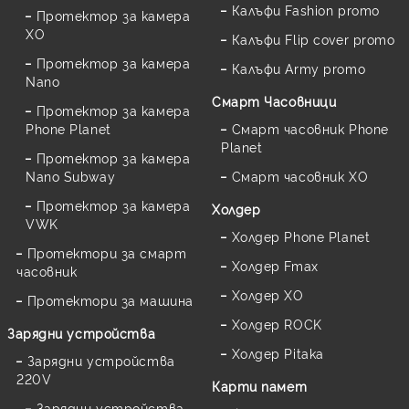
Калъфи Fashion promo
Протектор за камера
XO
Калъфи Flip cover promo
Протектор за камера
Калъфи Army promo
Nano
Смарт Часовници
Протектор за камера
Phone Planet
Смарт часовник Phone
Planet
Протектор за камера
Nano Subway
Смарт часовник XO
Протектор за камера
Холдер
VWK
Холдер Phone Planet
Протектори за смарт
Холдер Fmax
часовник
Холдер XO
Протектори за машина
Холдер ROCK
Зарядни устройства
Холдер Pitaka
Зарядни устройства
220V
Карти памет
Зарядни устройства