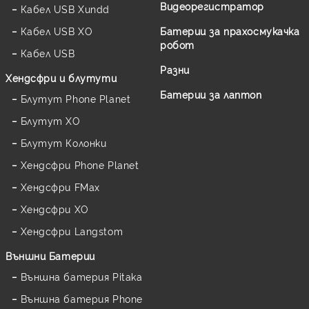
Видеорегистратор
Кабел USB Xundd
Кабел USB XO
Батерии за прахосмукачка
робот
Кабел USB
Разни
Хендсфри и блутути
Батерии за лаптоп
Блутут Phone Planet
Блутут XO
Блутут Колонки
Хендсфри Phone Planet
Хендсфри FMax
Хендсфри XO
Хендсфри Langstom
Външни Батерии
Външна батерия Pitaka
Външна батерия Phone