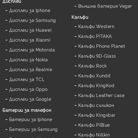
Дисплеи
Външна батерия Veger
Дисплеи за Iphone
Калъфи
Дисплеи за Samsung
Калъфи Western
Дисплеи за Huawei
Калъфи PITAKA
Дисплеи за Xiaomi
Калъфи Phone Planet
Дисплеи за Motorola
Калъфи 9D-Glass
Дисплеи за Nokia
Калъфи Rock
Дисплеи за Realme
Калъфи Xundd
Дисплеи за TCL
Калъфи KingKod
Дисплеи за Oppo
Калъфи Leather case
Дисплеи за Google
Калъфи силикон
Батерии за телефон
Калъфи Kingxbar
Батерии за Iphone
Калъфи PiBlue
Батерии за Samsung
Калъфи Nillkin