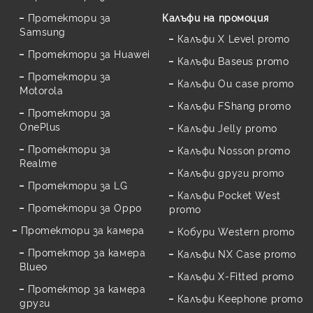
Протектори за
Калъфи на промоция
Samsung
Калъфи X Level promo
Протектори за Huawei
Калъфи Baseus promo
Протектори за
Калъфи Ou case promo
Motorola
Калъфи FShang promo
Протектори за
OnePlus
Калъфи Jelly promo
Протектори за
Калъфи Nosson promo
Realme
Калъфи други promo
Протектори за LG
Калъфи Pocket West
Протектори за Oppo
promo
Протектори за камера
Кобури Western promo
Протектор за камера
Калъфи NX Case promo
Blueo
Калъфи X-Fitted promo
Протектор за камера
Калъфи Keephone promo
други