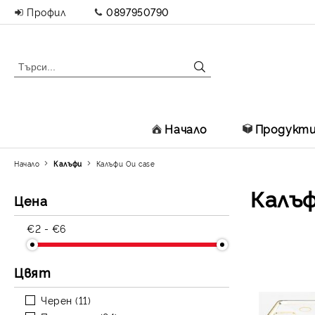
Профил
0897950790
Начало
Продукт
Начало
Калъфи
Калъфи Ou case
Калъф
Цена
€2 - €6
Цвят
Черен (11)