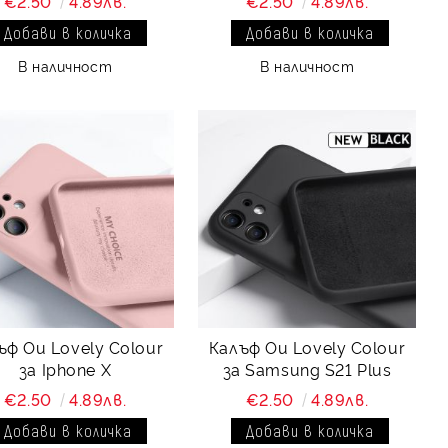
€2.50
4.89лв.
€2.50
4.89лв.
В наличност
В наличност
ъф Ou Lovely Colour
Калъф Ou Lovely Colour
за Iphone X
за Samsung S21 Plus
€2.50
4.89лв.
€2.50
4.89лв.