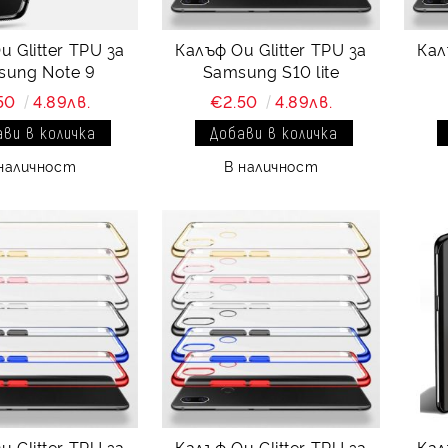
 Glitter TPU за
Калъф Ou Glitter TPU за
Кал
sung Note 9
Samsung S10 lite
50
4.89лв.
€2.50
4.89лв.
наличност
В наличност
 Glitter TPU за
Калъф Ou Glitter TPU за
Кал