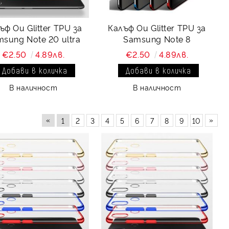
ъф Ou Glitter TPU за
Калъф Ou Glitter TPU за
sung Note 20 ultra
Samsung Note 8
€2.50
4.89лв.
€2.50
4.89лв.
В наличност
В наличност
«
»
1
2
3
4
5
6
7
8
9
10