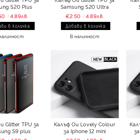
ung S20 Plus
Samsung S20 Ultra
50
4.89лв.
€2.50
4.89лв.
наличност
В наличност
 Glitter TPU за
Калъф Ou Lovely Colour
Кал
ung S9 plus
за Iphone 12 mini
за