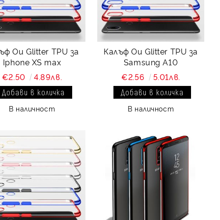
ъф Ou Glitter TPU за
Калъф Ou Glitter TPU за
Iphone XS max
Samsung A10
€2.50
4.89лв.
€2.56
5.01лв.
В наличност
В наличност