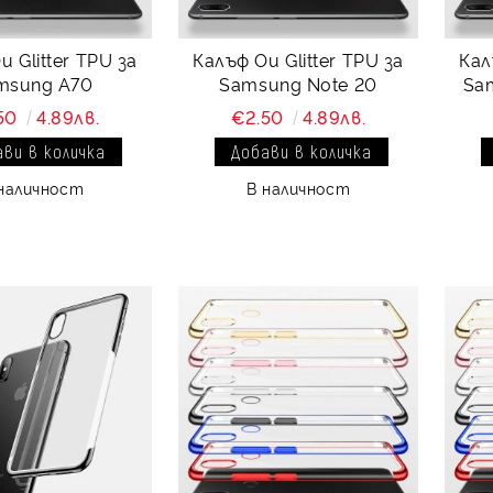
 Glitter TPU за
Калъф Ou Glitter TPU за
Кал
msung A70
Samsung Note 20
Sam
50
4.89лв.
€2.50
4.89лв.
наличност
В наличност