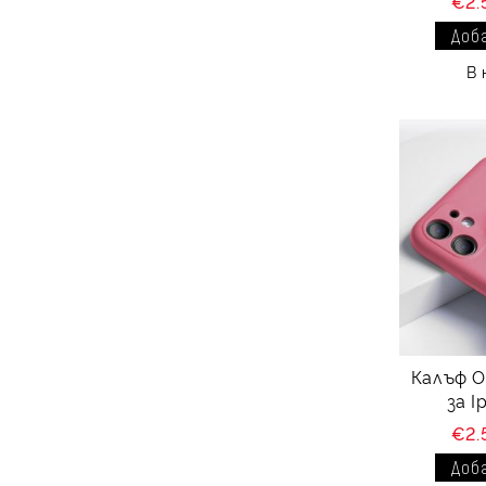
€2.
В 
Калъф O
за I
€2.