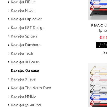
Калъфи PiBlue
Калъфи Nillkin
Калъфи Flip cover
Калъф Ou
Калъфи KST Design
Iph
Калъфи Spigen
€2.
Калъфи Funshare
В 
Калъфи Tech
Калъфи XO case
Калъфи Ou case
Калъфи X level
Калъфи The North Face
Калъфи MMkio
Калъфи за AirPod