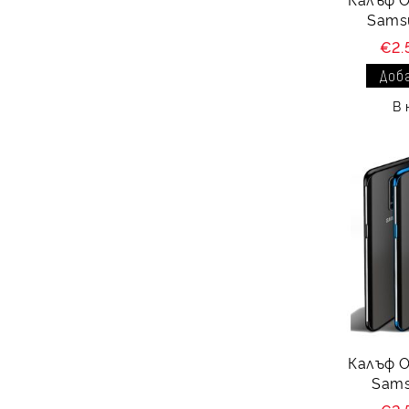
Sams
€2.
В 
Калъф Ou
Sams