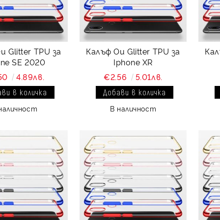
 Glitter TPU за
Калъф Ou Glitter TPU за
Кал
one SE 2020
Iphone XR
50
4.89лв.
€2.56
5.01лв.
наличност
В наличност