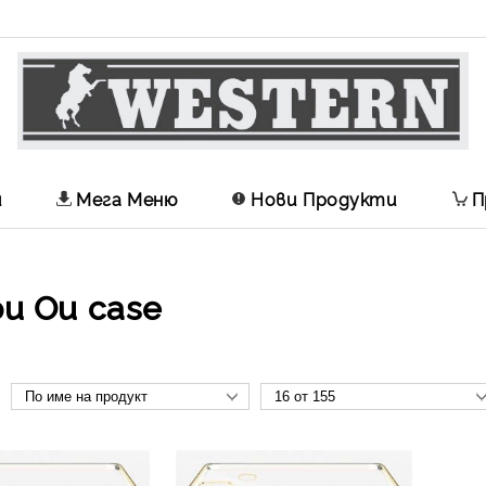
и
Мега Меню
Нови Продукти
П
и Ou case