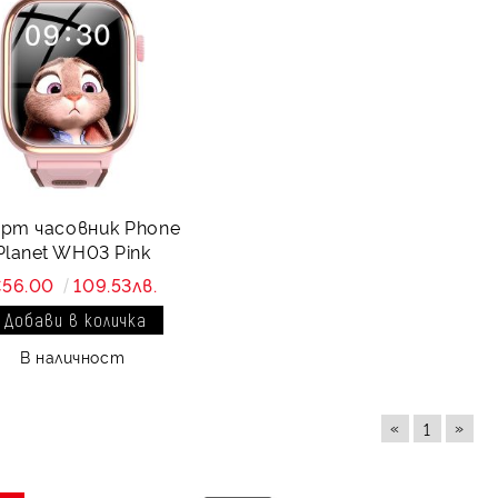
рт часовник Phone
Planet WH03 Pink
56.00
109.53лв.
В наличност
«
»
1