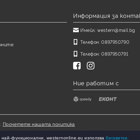
Информация за конта
Имейл:
western@mail.bg
Телефон:
0897950790
чните
Телефон:
0897950791
Ние работим с
.
Прочетете нашата политика
 най-функционални, westernonline.eu използва
бисквитки.
Онлайн магазин от SELITON