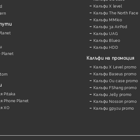
Калъфи X level
d
Калъфи The North Face
ern
Калъфи MMkio
утути
Калъфи за AirPod
lanet
Калъфи UAG
Калъфи Blueo
и
Калъфи HDD
 Planet
Калъфи на промоция
Калъфи X Level promo
Калъфи Baseus promo
stom
Калъфи Ou case promo
и
Калъфи FShang promo
 Pitaka
Калъфи Jelly promo
 Phone Planet
Калъфи Nosson promo
я XO
Калъфи други promo