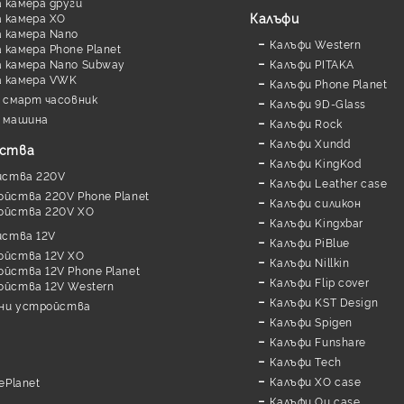
 камера други
Калъфи
 камера XO
 камера Nano
Калъфи Western
камера Phone Planet
 камера Nano Subway
Калъфи PITAKA
а камера VWK
Калъфи Phone Planet
 смарт часовник
Калъфи 9D-Glass
 машина
Калъфи Rock
Калъфи Xundd
йства
Калъфи KingKod
йства 220V
Калъфи Leather case
ойства 220V Phone Planet
Калъфи силикон
ойства 220V XO
Калъфи Kingxbar
йства 12V
Калъфи PiBlue
ойства 12V XO
Калъфи Nillkin
йства 12V Phone Planet
Калъфи Flip cover
ойства 12V Western
Калъфи KST Design
дни устройства
Калъфи Spigen
Калъфи Funshare
Калъфи Tech
Калъфи XO case
ePlanet
Калъфи Ou case