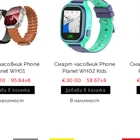
асовник Phone
Смарт часовник Phone
Сма
Planet WH01
Planet WH02 Kids
.00
95.84лв.
€30.00
58.67лв.
€
наличност
В наличност