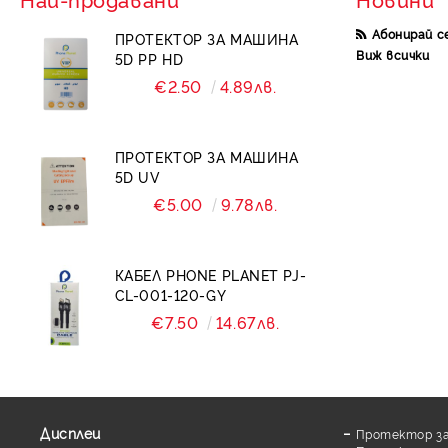
Калъфи Tech
Абонирай с
ПРОТЕКТОР ЗА МАШИНА
Виж всички
5D PP HD
Калъфи XO case
€2.50
4.89лв.
Калъфи Ou case
Калъфи X level
ПРОТЕКТОР ЗА МАШИНА
Калъфи The North Face
5D UV
€5.00
9.78лв.
Калъфи MMkio
Калъфи за AirPod
КАБЕЛ PHONE PLANET PJ-
Калъфи UAG
CL-001-120-GY
Калъфи Blueo
€7.50
14.67лв.
Калъфи HDD
Дисплеи
Протектор за