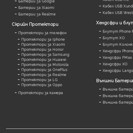
Батерии за Google
Кабел USB Xund
Батерии за Xiaomi
Кабел USB West
Батерии за Realme
Хендсфри и бл
Скрийн Протектори
Блутут Phone P
Протектори за телефон
Блутут XO
Протектори за Iphone
Протектори за Xiaomi
Блутут Колонк
Протектори за Honor
Хендсфри Phone
Протектори за Samsung
Хендсфри FMax
Протектори за Huawei
Хендсфри XO
Протектори за Motorola
Протектори за OnePlus
Хендсфри Lang
Протектори за Realme
Протектори за LG
Външни Батери
Протектори за Oppo
Външна батерия
Протектори за камера
Външна батерия
Външна батери