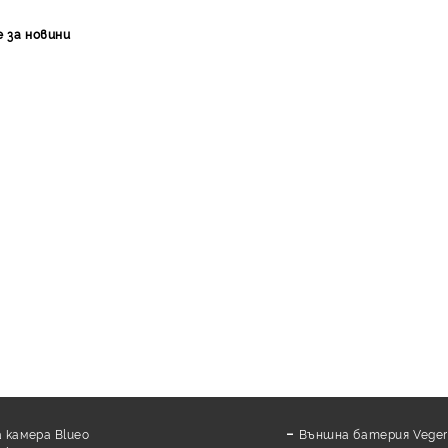
е за новини
 камера Blueo
Външна батерия Veger