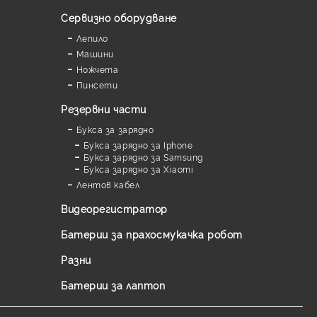
Сервизно оборудване
Лепило
Машини
Ножчета
Пинсети
Резервни части
Букса за зарядно
Букса зарядно за Iphone
Букса зарядно за Samsung
Букса зарядно за Xiaomi
Лентов кабел
Видеорегистратор
Батерии за прахосмукачка робот
Разни
Батерии за лаптоп