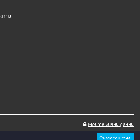
кти:
Моите лични данни
Съгласен съм!