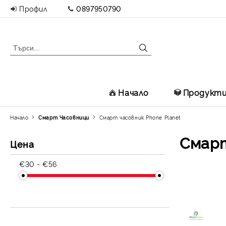
Профил
0897950790
Начало
Продукт
Начало
Смарт Часовници
Смарт часовник Phone Planet
Смарт
Цена
€30 - €56