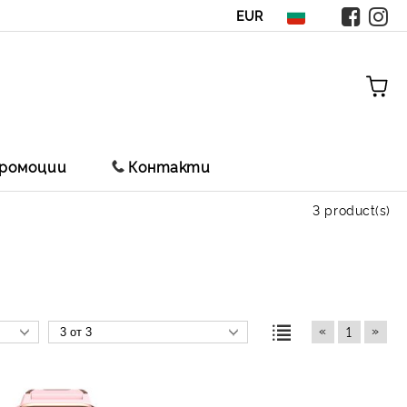
EUR
ромоции
Контакти
3 product(s)
«
»
1