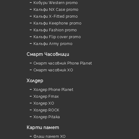
Кобури Western promo
Калъфи NX Case promo
Калъфи X-Fitted promo
Калъфи Keephone promo
Калъфи Fashion promo
Калъфи Flip cover promo
Калъфи Army promo
Смарт Часовници
Смарт часовник Phone Planet
Смарт часовник XO
Холдер
Холдер Phone Planet
Холдер Fmax
Холдер XO
Холдер ROCK
Холдер Pitaka
Карти памет
Флаш памет XO