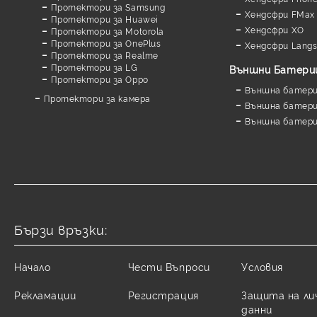
Протектори за Samsung
Хендсфри FMax
Протектори за Huawei
Хендсфри XO
Протектори за Motorola
Протектори за OnePlus
Хендсфри Lang
Протектори за Realme
Протектори за LG
Външни Батери
Протектори за Oppo
Външна батерия
Протектори за камера
Външна батерия
Външна батери
Бързи връзки:
Начало
Чести Въпроси
Условия
Рекламации
Регистрация
Защита на ли
данни