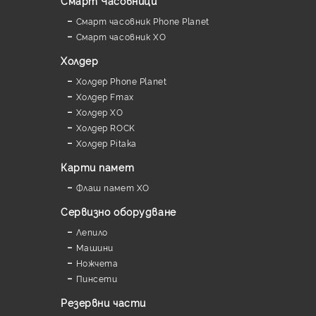
Смарт Часовници
Смарт часовник Phone Planet
Смарт часовник XO
Холдер
Холдер Phone Planet
Холдер Fmax
Холдер XO
Холдер ROCK
Холдер Pitaka
Карти памет
Флаш памет XO
Сервизно оборудване
Лепило
Машини
Ножчета
Пинсети
Резервни части