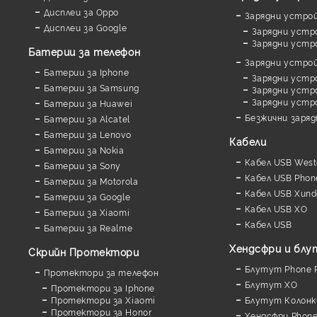
Дисплеи за Oppo
Зарядни устро
Дисплеи за Google
Зарядни устр
Зарядни устр
Батерии за телефон
Зарядни устро
Батерии за Iphone
Зарядни устр
Батерии за Samsung
Зарядни устро
Зарядни устр
Батерии за Huawei
Безжични заря
Батерии за Alcatel
Батерии за Lenovo
Кабели
Батерии за Nokia
Кабел USB West
Батерии за Sony
Кабел USB Phon
Батерии за Motorola
Кабел USB Xund
Батерии за Google
Кабел USB XO
Батерии за Xiaomi
Кабел USB
Батерии за Realme
Хендсфри и бл
Скрийн Протектори
Блутут Phone P
Протектори за телефон
Блутут XO
Протектори за Iphone
Протектори за Xiaomi
Блутут Колонк
Протектори за Honor
Хендсфри Phone