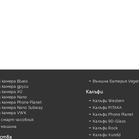
 камера Blueo
Външна батерия Veger
 камера други
Калъфи
 камера XO
 камера Nano
Калъфи Western
камера Phone Planet
 камера Nano Subway
Калъфи PITAKA
а камера VWK
Калъфи Phone Planet
 смарт часовник
Калъфи 9D-Glass
 машина
Калъфи Rock
Калъфи Xundd
йства