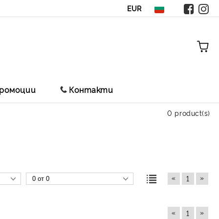
EUR
ромоции
Контакти
0 product(s)
«
»
1
«
»
1