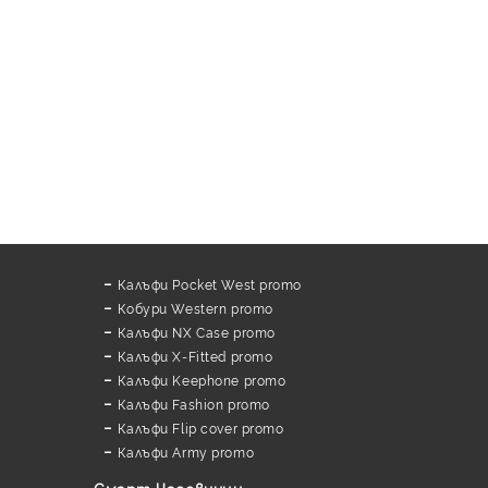
Калъфи Pocket West promo
Кобури Western promo
Калъфи NX Case promo
Калъфи X-Fitted promo
Калъфи Keephone promo
Калъфи Fashion promo
Калъфи Flip cover promo
Калъфи Army promo