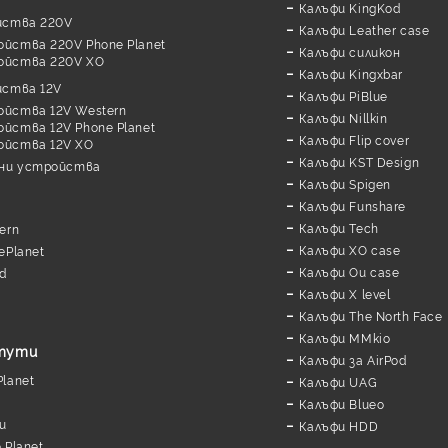
Калъфи KingKod
йства 220V
Калъфи Leather case
ойства 220V Phone Planet
Калъфи силикон
ойства 220V XO
Калъфи Kingxbar
йства 12V
Калъфи PiBlue
ойства 12V Western
Калъфи Nillkin
йства 12V Phone Planet
Калъфи Flip cover
ойства 12V XO
Калъфи KST Design
дни устройства
Калъфи Spigen
Калъфи Funshare
Калъфи Tech
ern
Калъфи XO case
ePlanet
Калъфи Ou case
d
Калъфи X level
Калъфи The North Face
Калъфи MMkio
утути
Калъфи за AirPod
lanet
Калъфи UAG
Калъфи Blueo
и
Калъфи HDD
 Planet