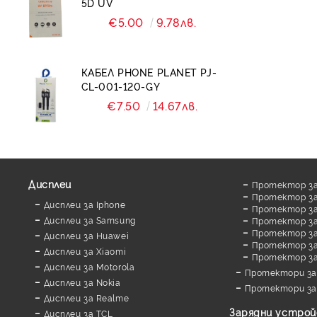
5D UV
€5.00
9.78лв.
Калъфи X level
Калъфи The North Face
КАБЕЛ PHONE PLANET PJ-
Калъфи MMkio
CL-001-120-GY
Калъфи за AirPod
€7.50
14.67лв.
Калъфи UAG
Калъфи Blueo
Калъфи HDD
Дисплеи
Протектор за
Протектор за
Дисплеи за Iphone
Протектор за
Дисплеи за Samsung
Протектор за
Протектор за 
Дисплеи за Huawei
Протектор за
Дисплеи за Xiaomi
Протектор з
Дисплеи за Motorola
Протектори за
Дисплеи за Nokia
Протектори за
Дисплеи за Realme
Зарядни устро
Дисплеи за TCL