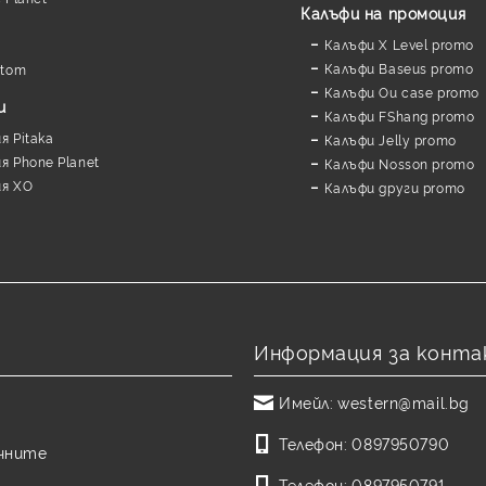
Калъфи на промоция
Калъфи X Level promo
Калъфи Baseus promo
stom
Калъфи Ou case promo
и
Калъфи FShang promo
 Pitaka
Калъфи Jelly promo
 Phone Planet
Калъфи Nosson promo
я XO
Калъфи други promo
Информация за конта
Имейл:
western@mail.bg
Телефон:
0897950790
чните
Телефон:
0897950791