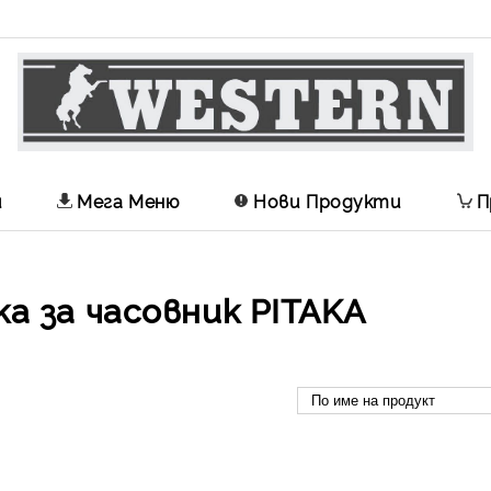
и
Мега Меню
Нови Продукти
П
а за часовник PITAKA