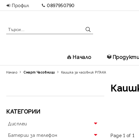
Профил
0897950790
Начало
Продукт
Начало
Смарт Часовници
Каишка за часовник PITAKA
Каишк
КАТЕГОРИИ
Дисплеи
Дисплеи за Iphone
Батерии за телефон
Page 1 of 1