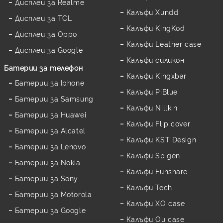
Дисплеи за Realme
Калъфи Xundd
Дисплеи за TCL
Калъфи KingKod
Дисплеи за Oppo
Калъфи Leather case
Дисплеи за Google
Калъфи силикон
Батерии за телефон
Калъфи Kingxbar
Батерии за Iphone
Калъфи PiBlue
Батерии за Samsung
Калъфи Nillkin
Батерии за Huawei
Калъфи Flip cover
Батерии за Alcatel
Калъфи KST Design
Батерии за Lenovo
Калъфи Spigen
Батерии за Nokia
Калъфи Funshare
Батерии за Sony
Калъфи Tech
Батерии за Motorola
Калъфи XO case
Батерии за Google
Калъфи Ou case