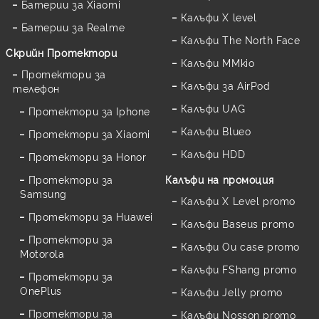
Батерии за Xiaomi
Калъфи X level
Батерии за Realme
Калъфи The North Face
Скрийн Протектори
Калъфи MMkio
Протектори за
Калъфи за AirPod
телефон
Калъфи UAG
Протектори за Iphone
Калъфи Blueo
Протектори за Xiaomi
Калъфи HDD
Протектори за Honor
Протектори за
Калъфи на промоция
Samsung
Калъфи X Level promo
Протектори за Huawei
Калъфи Baseus promo
Протектори за
Калъфи Ou case promo
Motorola
Калъфи FShang promo
Протектори за
OnePlus
Калъфи Jelly promo
Протектори за
Калъфи Nosson promo