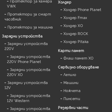
Протектор за камера
Холдер
VWK
Холдер Phone Planet
Протектори за смарт
Холдер Fmax
часовник
Холдер XO
Протектори за машина
Холдер ROCK
Зарядни устройства
Холдер Pitaka
Зарядни устройства
220V
Карти памет
Зарядни устройства
Флаш памет XO
220V Phone Planet
Сервизно оборудване
Зарядни устройства
220V XO
Лепило
Зарядни устройства
Машини
12V
Ножчета
Зарядни устройства
Пинсети
12V Western
Резервни части
Зарядни устройства