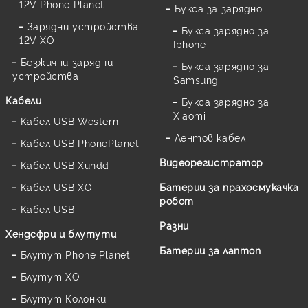
12V Phone Planet
Букса за зарядно
Зарядни устройства
Букса зарядно за
12V XO
Iphone
Безжични зарядни
Букса зарядно за
устройства
Samsung
Кабели
Букса зарядно за
Xiaomi
Кабел USB Western
Лентов кабел
Кабел USB PhonePlanet
Видеорегистратор
Кабел USB Xundd
Кабел USB XO
Батерии за прахосмукачка
робот
Кабел USB
Разни
Хендсфри и блутути
Батерии за лаптоп
Блутут Phone Planet
Блутут XO
Блутут Колонки