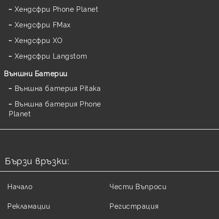
Хендсфри Phone Planet
Хендсфри FMax
Хендсфри XO
Хендсфри Langstom
Външни Батерии
Външна батерия Pitaka
Външна батерия Phone
Planet
Бързи връзки:
Начало
Чести Въпроси
Рекламации
Регистрация