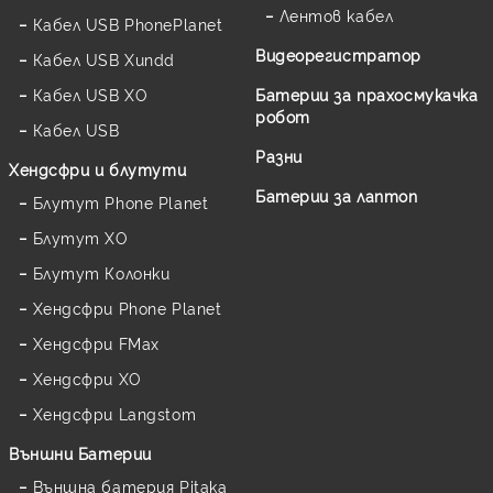
Лентов кабел
Кабел USB PhonePlanet
Видеорегистратор
Кабел USB Xundd
Кабел USB XO
Батерии за прахосмукачка
робот
Кабел USB
Разни
Хендсфри и блутути
Батерии за лаптоп
Блутут Phone Planet
Блутут XO
Блутут Колонки
Хендсфри Phone Planet
Хендсфри FMax
Хендсфри XO
Хендсфри Langstom
Външни Батерии
Външна батерия Pitaka