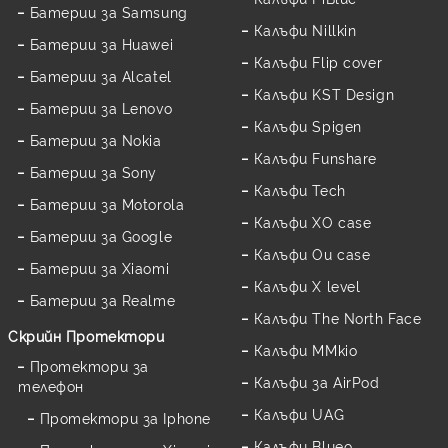
Батерии за Samsung
Калъфи Nillkin
Батерии за Huawei
Калъфи Flip cover
Батерии за Alcatel
Калъфи KST Design
Батерии за Lenovo
Калъфи Spigen
Батерии за Nokia
Калъфи Funshare
Батерии за Sony
Калъфи Tech
Батерии за Motorola
Калъфи XO case
Батерии за Google
Калъфи Ou case
Батерии за Xiaomi
Калъфи X level
Батерии за Realme
Калъфи The North Face
Скрийн Протектори
Калъфи MMkio
Протектори за
Калъфи за AirPod
телефон
Калъфи UAG
Протектори за Iphone
Калъфи Blueo