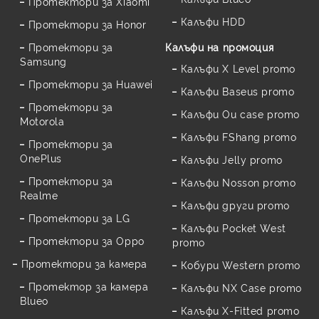
Протектори за Xiaomi
Калъфи HDD
Протектори за Honor
Протектори за
Калъфи на промоция
Samsung
Калъфи X Level promo
Протектори за Huawei
Калъфи Baseus promo
Протектори за
Калъфи Ou case promo
Motorola
Калъфи FShang promo
Протектори за
OnePlus
Калъфи Jelly promo
Протектори за
Калъфи Nosson promo
Realme
Калъфи други promo
Протектори за LG
Калъфи Pocket West
Протектори за Oppo
promo
Протектори за камера
Кобури Western promo
Протектор за камера
Калъфи NX Case promo
Blueo
Калъфи X-Fitted promo