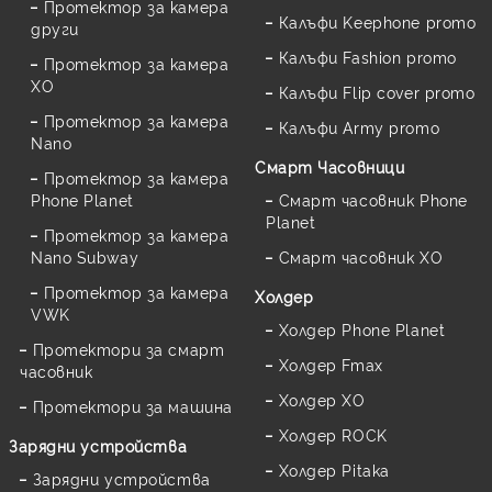
Протектор за камера
Калъфи Keephone promo
други
Калъфи Fashion promo
Протектор за камера
XO
Калъфи Flip cover promo
Протектор за камера
Калъфи Army promo
Nano
Смарт Часовници
Протектор за камера
Phone Planet
Смарт часовник Phone
Planet
Протектор за камера
Nano Subway
Смарт часовник XO
Протектор за камера
Холдер
VWK
Холдер Phone Planet
Протектори за смарт
Холдер Fmax
часовник
Холдер XO
Протектори за машина
Холдер ROCK
Зарядни устройства
Холдер Pitaka
Зарядни устройства