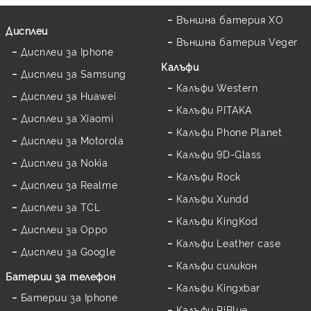
Външна батерия XO
Дисплеи
Външна батерия Veger
Дисплеи за Iphone
Калъфи
Дисплеи за Samsung
Калъфи Western
Дисплеи за Huawei
Калъфи PITAKA
Дисплеи за Xiaomi
Калъфи Phone Planet
Дисплеи за Motorola
Калъфи 9D-Glass
Дисплеи за Nokia
Калъфи Rock
Дисплеи за Realme
Калъфи Xundd
Дисплеи за TCL
Калъфи KingKod
Дисплеи за Oppo
Калъфи Leather case
Дисплеи за Google
Калъфи силикон
Батерии за телефон
Калъфи Kingxbar
Батерии за Iphone
Калъфи PiBlue