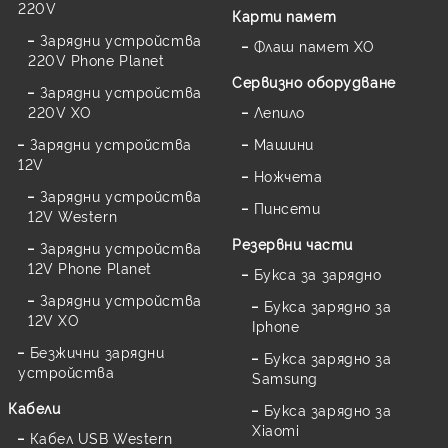
220V
Карти памет
Зарядни устройства
Флаш памет XO
220V Phone Planet
Сервизно оборудване
Зарядни устройства
220V XO
Лепило
Зарядни устройства
Машини
12V
Ножчета
Зарядни устройства
Пинсети
12V Western
Резервни части
Зарядни устройства
12V Phone Planet
Букса за зарядно
Зарядни устройства
Букса зарядно за
12V XO
Iphone
Безжични зарядни
Букса зарядно за
устройства
Samsung
Кабели
Букса зарядно за
Xiaomi
Кабел USB Western