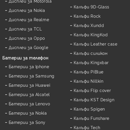
Дисплеи за Motorola
Калъфи 9D-Glass
Дисплеи за Nokia
Калъфи Rock
Дисплеи за Realme
Калъфи Xundd
Дисплеи за TCL
Калъфи KingKod
Дисплеи за Oppo
Калъфи Leather case
Дисплеи за Google
Калъфи силикон
Батерии за телефон
Калъфи Kingxbar
Батерии за Iphone
Калъфи PiBlue
Батерии за Samsung
Калъфи Nillkin
Батерии за Huawei
Калъфи Flip cover
Батерии за Alcatel
Калъфи KST Design
Батерии за Lenovo
Калъфи Spigen
Батерии за Nokia
Калъфи Funshare
Батерии за Sony
Калъфи Tech