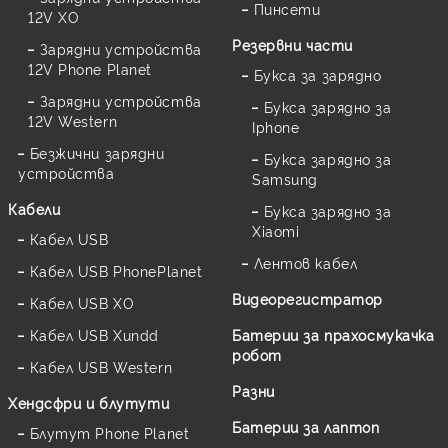
Пинсети
12V XO
Резервни части
Зарядни устройства
12V Phone Planet
Букса за зарядно
Зарядни устройства
Букса зарядно за
12V Western
Iphone
Безжични зарядни
Букса зарядно за
устройства
Samsung
Кабели
Букса зарядно за
Xiaomi
Кабел USB
Лентов кабел
Кабел USB PhonePlanet
Видеорегистратор
Кабел USB XO
Кабел USB Xundd
Батерии за прахосмукачка
робот
Кабел USB Western
Разни
Хендсфри и блутути
Батерии за лаптоп
Блутут Phone Planet