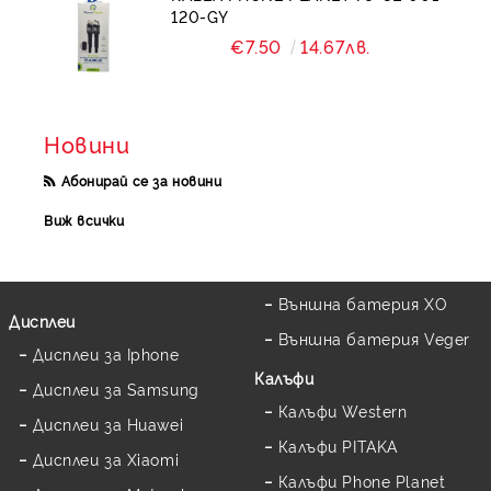
120-GY
€7.50
14.67лв.
Новини
Абонирай се за новини
Виж всички
Външна батерия XO
Дисплеи
Външна батерия Veger
Дисплеи за Iphone
Калъфи
Дисплеи за Samsung
Калъфи Western
Дисплеи за Huawei
Калъфи PITAKA
Дисплеи за Xiaomi
Калъфи Phone Planet