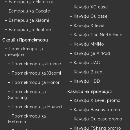
Батерии за Motorola
Калъфи XO case
Батерии за Google
Калъфи Ou case
Батерии за Xiaomi
Калъфи X level
Батерии за Realme
Калъфи The North Face
Скрийн Протектори
Калъфи MMkio
Протектори за
Калъфи за AirPod
телефон
Калъфи UAG
Протектори за Iphone
Калъфи Blueo
Протектори за Xiaomi
Калъфи HDD
Протектори за Honor
Протектори за
Калъфи на промоция
Samsung
Калъфи X Level promo
Протектори за Huawei
Калъфи Baseus promo
Протектори за
Калъфи Ou case promo
Motorola
Калъфи FShang promo