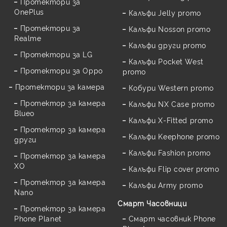
Протектори за
OnePlus
Калъфи Jelly promo
Протектори за
Калъфи Nosson promo
Realme
Калъфи други promo
Протектори за LG
Калъфи Pocket West
Протектори за Oppo
promo
Протектори за камера
Кобури Western promo
Протектор за камера
Калъфи NX Case promo
Blueo
Калъфи X-Fitted promo
Протектор за камера
Калъфи Keephone promo
други
Калъфи Fashion promo
Протектор за камера
XO
Калъфи Flip cover promo
Протектор за камера
Калъфи Army promo
Nano
Смарт Часовници
Протектор за камера
Phone Planet
Смарт часовник Phone