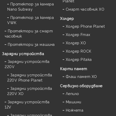
Planet
Протектор за камера
Nano Subway
Смарт часовник XO
Протектор за камера
Холдер
VWK
Холдер Phone Planet
Протектори за смарт
Холдер Fmax
часовник
Холдер XO
Протектори за машина
Холдер ROCK
Зарядни устройства
Холдер Pitaka
Зарядни устройства
220V
Карти памет
Зарядни устройства
Флаш памет XO
220V Phone Planet
Сервизно оборудване
Зарядни устройства
220V XO
Лепило
Зарядни устройства
Машини
12V
Ножчета
Зарядни устройства