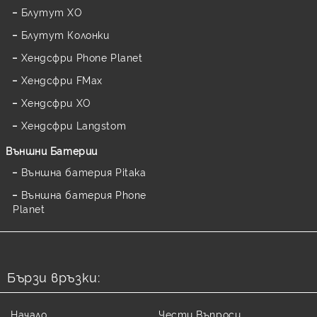
Блутут XO
Блутут Колонки
Хендсфри Phone Planet
Хендсфри FMax
Хендсфри XO
Хендсфри Langstom
Външни Батерии
Външна батерия Pitaka
Външна батерия Phone
Planet
Бързи връзки:
Начало
Чести Въпроси