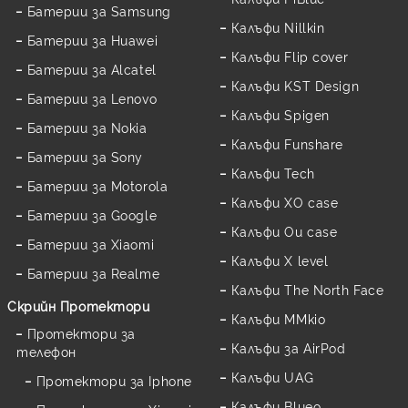
Батерии за Samsung
Калъфи Nillkin
Батерии за Huawei
Калъфи Flip cover
Батерии за Alcatel
Калъфи KST Design
Батерии за Lenovo
Калъфи Spigen
Батерии за Nokia
Калъфи Funshare
Батерии за Sony
Калъфи Tech
Батерии за Motorola
Калъфи XO case
Батерии за Google
Калъфи Ou case
Батерии за Xiaomi
Калъфи X level
Батерии за Realme
Калъфи The North Face
Скрийн Протектори
Калъфи MMkio
Протектори за
Калъфи за AirPod
телефон
Калъфи UAG
Протектори за Iphone
Калъфи Blueo