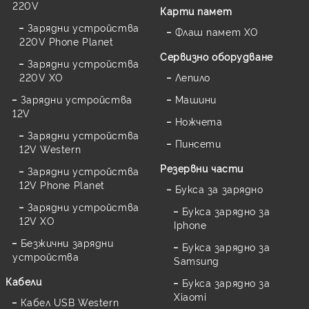
220V
Карти памет
Зарядни устройства
Флаш памет XO
220V Phone Planet
Сервизно оборудване
Зарядни устройства
220V XO
Лепило
Зарядни устройства
Машини
12V
Ножчета
Зарядни устройства
Пинсети
12V Western
Резервни части
Зарядни устройства
12V Phone Planet
Букса за зарядно
Зарядни устройства
Букса зарядно за
12V XO
Iphone
Безжични зарядни
Букса зарядно за
устройства
Samsung
Кабели
Букса зарядно за
Xiaomi
Кабел USB Western