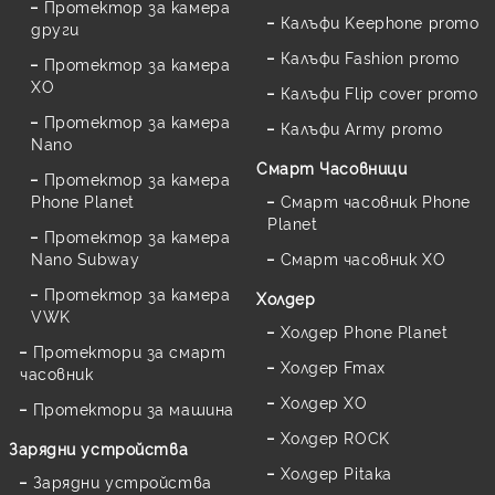
Протектор за камера
Калъфи Keephone promo
други
Калъфи Fashion promo
Протектор за камера
XO
Калъфи Flip cover promo
Протектор за камера
Калъфи Army promo
Nano
Смарт Часовници
Протектор за камера
Phone Planet
Смарт часовник Phone
Planet
Протектор за камера
Nano Subway
Смарт часовник XO
Протектор за камера
Холдер
VWK
Холдер Phone Planet
Протектори за смарт
Холдер Fmax
часовник
Холдер XO
Протектори за машина
Холдер ROCK
Зарядни устройства
Холдер Pitaka
Зарядни устройства