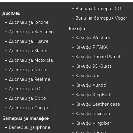
Външна батерия XO
Дисплеи
Външна батерия Veger
Дисплеи за Iphone
Калъфи
Дисплеи за Samsung
Калъфи Western
Дисплеи за Huawei
Калъфи PITAKA
Дисплеи за Xiaomi
Калъфи Phone Planet
Дисплеи за Motorola
Калъфи 9D-Glass
Дисплеи за Nokia
Калъфи Rock
Дисплеи за Realme
Калъфи Xundd
Дисплеи за TCL
Калъфи KingKod
Дисплеи за Oppo
Калъфи Leather case
Дисплеи за Google
Калъфи силикон
Батерии за телефон
Калъфи Kingxbar
Батерии за Iphone
Калъфи PiBlue