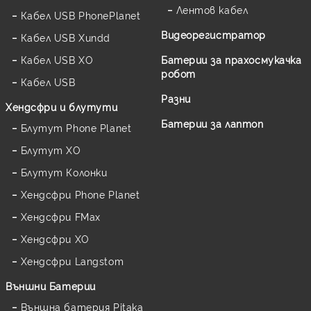
Лентов кабел
Кабел USB PhonePlanet
Видеорегистратор
Кабел USB Xundd
Кабел USB XO
Батерии за прахосмукачка
робот
Кабел USB
Разни
Хендсфри и блутути
Батерии за лаптоп
Блутут Phone Planet
Блутут XO
Блутут Колонки
Хендсфри Phone Planet
Хендсфри FMax
Хендсфри XO
Хендсфри Langstom
Външни Батерии
Външна батерия Pitaka