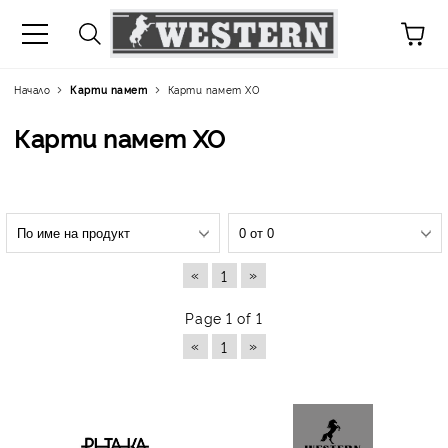
Начало
Карти памет
Карти памет XO
Карти памет XO
«
»
1
Page 1 of 1
«
»
1