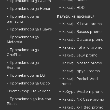
Протектори за Xiaomi
Калъфи HDD
Протектори за Honor
Протектори за
Калъфи на промоция
Samsung
Калъфи X Level promo
Протектори за Huawei
Калъфи Baseus promo
Протектори за
Калъфи Ou case promo
Motorola
Калъфи FShang promo
Протектори за
OnePlus
Калъфи Jelly promo
Протектори за
Калъфи Nosson promo
Realme
Калъфи други promo
Протектори за LG
Калъфи Pocket West
Протектори за Oppo
promo
Протектори за камера
Кобури Western promo
Протектор за камера
Калъфи NX Case promo
Blueo
Калъфи X-Fitted promo