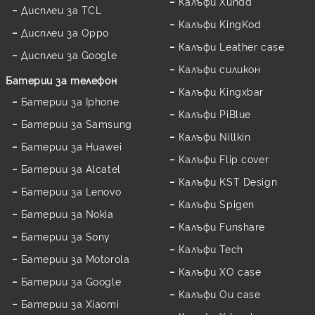
Калъфи Xundd
Дисплеи за TCL
Калъфи KingKod
Дисплеи за Oppo
Калъфи Leather case
Дисплеи за Google
Калъфи силикон
Батерии за телефон
Калъфи Kingxbar
Батерии за Iphone
Калъфи PiBlue
Батерии за Samsung
Калъфи Nillkin
Батерии за Huawei
Калъфи Flip cover
Батерии за Alcatel
Калъфи KST Design
Батерии за Lenovo
Калъфи Spigen
Батерии за Nokia
Калъфи Funshare
Батерии за Sony
Калъфи Tech
Батерии за Motorola
Калъфи XO case
Батерии за Google
Калъфи Ou case
Батерии за Xiaomi