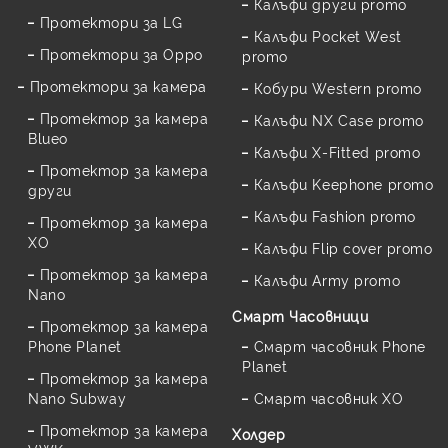
Калъфи други promo
Протектори за LG
Калъфи Pocket West
Протектори за Oppo
promo
Протектори за камера
Кобури Western promo
Протектор за камера
Калъфи NX Case promo
Blueo
Калъфи X-Fitted promo
Протектор за камера
Калъфи Keephone promo
други
Калъфи Fashion promo
Протектор за камера
XO
Калъфи Flip cover promo
Протектор за камера
Калъфи Army promo
Nano
Смарт Часовници
Протектор за камера
Phone Planet
Смарт часовник Phone
Planet
Протектор за камера
Nano Subway
Смарт часовник XO
Протектор за камера
Холдер