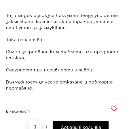
Този модел използва вакуумна вендуза с ръчно
заключване, която се активира чрез лостче
или бутон за засмукване.
Това осигурява:
Силно закрепване към таблото или предното
стъкло;
Сигурност при неравности и завои;
Възможност за лесно откачане и повторно
поставяне.
В наличност
Добави в желани