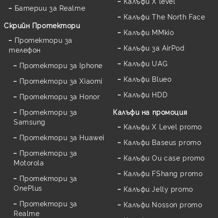
Калъфи X level
Батерии за Realme
Калъфи The North Face
Скрийн Протектори
Калъфи MMkio
Протектори за
Калъфи за AirPod
телефон
Калъфи UAG
Протектори за Iphone
Калъфи Blueo
Протектори за Xiaomi
Калъфи HDD
Протектори за Honor
Протектори за
Калъфи на промоция
Samsung
Калъфи X Level promo
Протектори за Huawei
Калъфи Baseus promo
Протектори за
Калъфи Ou case promo
Motorola
Калъфи FShang promo
Протектори за
OnePlus
Калъфи Jelly promo
Протектори за
Калъфи Nosson promo
Realme