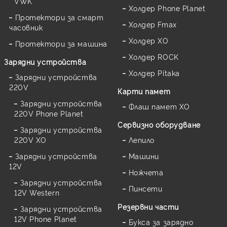
VWK
Холдер Phone Planet
Протектори за смарт
Холдер Fmax
часовник
Холдер XO
Протектори за машина
Холдер ROCK
Зарядни устройства
Холдер Pitaka
Зарядни устройства
220V
Карти памет
Зарядни устройства
Флаш памет XO
220V Phone Planet
Сервизно оборудване
Зарядни устройства
220V XO
Лепило
Зарядни устройства
Машини
12V
Ножчета
Зарядни устройства
Пинсети
12V Western
Резервни части
Зарядни устройства
12V Phone Planet
Букса за зарядно