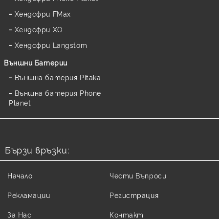
Хендсфри FMax
Хендсфри XO
Хендсфри Langstom
Външни Батерии
Външна батерия Pitaka
Външна батерия Phone
Planet
Бързи връзки:
Начало
Чести Въпроси
Рекламации
Регистрация
За Нас
Контакт