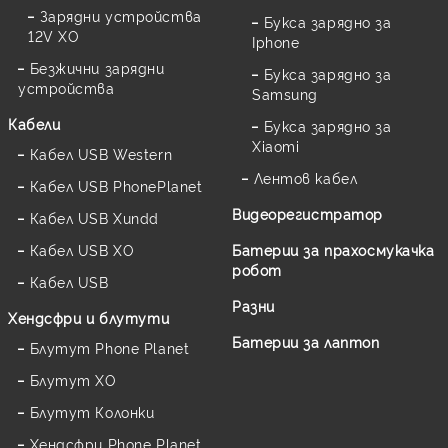
Зарядни устройства
Букса зарядно за
12V XO
Iphone
Безжични зарядни
Букса зарядно за
устройства
Samsung
Кабели
Букса зарядно за
Xiaomi
Кабел USB Western
Лентов кабел
Кабел USB PhonePlanet
Видеорегистратор
Кабел USB Xundd
Кабел USB XO
Батерии за прахосмукачка
робот
Кабел USB
Разни
Хендсфри и блутути
Батерии за лаптоп
Блутут Phone Planet
Блутут XO
Блутут Колонки
Хендсфри Phone Planet