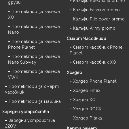
Калъфи Keephone promo
други
Калъфи Fashion promo
Протектор за камера
XO
Калъфи Flip cover promo
Протектор за камера
Калъфи Army promo
Nano
Смарт Часовници
Протектор за камера
Phone Planet
Смарт часовник Phone
Planet
Протектор за камера
Nano Subway
Смарт часовник XO
Протектор за камера
Холдер
VWK
Холдер Phone Planet
Протектори за смарт
Холдер Fmax
часовник
Холдер XO
Протектори за машина
Холдер ROCK
Зарядни устройства
Холдер Pitaka
Зарядни устройства
220V
Карти памет