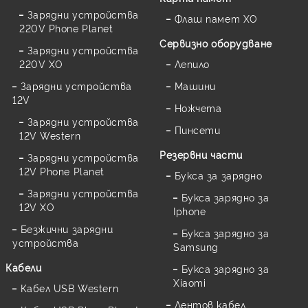
Зарядни устройства
Флаш памет XO
220V Phone Planet
Сервизно оборудване
Зарядни устройства
220V XO
Лепило
Зарядни устройства
Машини
12V
Ножчета
Зарядни устройства
Пинсети
12V Western
Резервни части
Зарядни устройства
12V Phone Planet
Букса за зарядно
Зарядни устройства
Букса зарядно за
12V XO
Iphone
Безжични зарядни
Букса зарядно за
устройства
Samsung
Кабели
Букса зарядно за
Xiaomi
Кабел USB Western
Лентов кабел