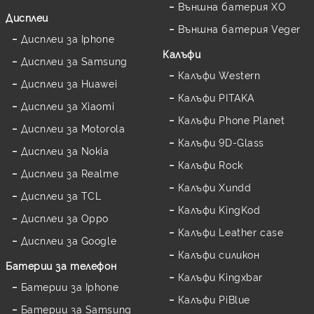
Външна батерия XO
Дисплеи
Външна батерия Veger
Дисплеи за Iphone
Калъфи
Дисплеи за Samsung
Калъфи Western
Дисплеи за Huawei
Калъфи PITAKA
Дисплеи за Xiaomi
Калъфи Phone Planet
Дисплеи за Motorola
Калъфи 9D-Glass
Дисплеи за Nokia
Калъфи Rock
Дисплеи за Realme
Калъфи Xundd
Дисплеи за TCL
Калъфи KingKod
Дисплеи за Oppo
Калъфи Leather case
Дисплеи за Google
Калъфи силикон
Батерии за телефон
Калъфи Kingxbar
Батерии за Iphone
Калъфи PiBlue
Батерии за Samsung