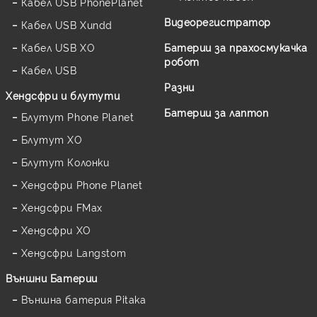
Кабел USB PhonePlanet
Видеорегистратор
Кабел USB Xundd
Кабел USB XO
Батерии за прахосмукачка
робот
Кабел USB
Разни
Хендсфри и блутути
Батерии за лаптоп
Блутут Phone Planet
Блутут XO
Блутут Колонки
Хендсфри Phone Planet
Хендсфри FMax
Хендсфри XO
Хендсфри Langstom
Външни Батерии
Външна батерия Pitaka