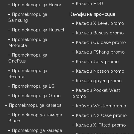
Калъфи HDD
Протектори за Honor
Протектори за
Калъфи на промоция
Samsung
Калъфи X Level promo
Протектори за Huawei
Калъфи Baseus promo
Протектори за
Калъфи Ou case promo
Motorola
Калъфи FShang promo
Протектори за
OnePlus
Калъфи Jelly promo
Протектори за
Калъфи Nosson promo
Realme
Калъфи други promo
Протектори за LG
Калъфи Pocket West
Протектори за Oppo
promo
Протектори за камера
Кобури Western promo
Протектор за камера
Калъфи NX Case promo
Blueo
Калъфи X-Fitted promo
Протектор за камера