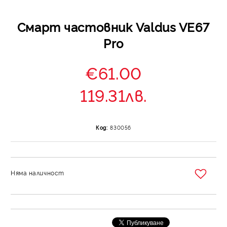
Смарт частовник Valdus VE67
Pro
€61.00
119.31лв.
Код:
830056
Няма наличност
Добави в желани