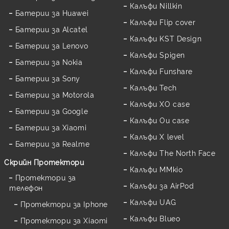
Калъфи Nillkin
Батерии за Huawei
Калъфи Flip cover
Батерии за Alcatel
Калъфи KST Design
Батерии за Lenovo
Калъфи Spigen
Батерии за Nokia
Калъфи Funshare
Батерии за Sony
Калъфи Tech
Батерии за Motorola
Калъфи XO case
Батерии за Google
Калъфи Ou case
Батерии за Xiaomi
Калъфи X level
Батерии за Realme
Калъфи The North Face
Скрийн Протектори
Калъфи MMkio
Протектори за
Калъфи за AirPod
телефон
Калъфи UAG
Протектори за Iphone
Калъфи Blueo
Протектори за Xiaomi